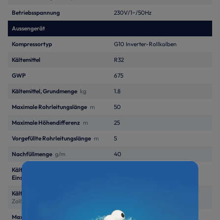
Betriebsspannung
230V/1~/50Hz
Aussengerät
Kompressortyp
G10 Inverter-Rollkolben
Kältemittel
R32
GWP
675
Kältemittel, Grundmenge
kg
1.8
Maximale Rohrleitungslänge
m
50
Maximale Höhendifferenz
m
25
Vorgefüllte Rohrleitungslänge
m
5
Nachfüllmenge
g/m
40
Kältemittelanschluss
3/8"
Einspritzleitung
Zoll
Kältemittelanschluss Saugleitung
5/8"
Zoll
Maximaler Schalldruckpegel
dB(A)
44