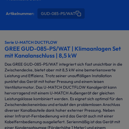
Artikelnummer:
GUD-085-PS/WAT
Serie U-MATCH DUCTFLOW
GREE GUD-085-PS/WAT | Klimaanlagen Set
mit Kanalanschluss | 8,5 kW
Das GREE GUD-085-PS/WAT integriert sich fast unsichtbar in die
Zwischendecke, bietet aber mit 8,5 kW eine bemerkenswerte
Leistung und Effizienz. Trotz seiner unauffälligen Installation
punktet das Gerät mit hoher Pressung und einem leisen
Ventilatormotor. Das U-MATCH DUCTFLOW Kanalgerät kann
hervorragend mit einem U-MATCH Außengerät der gleichen
Leistungsklasse kombiniert werden. Es eignet sich optimal für den
Zwischendeckeneinbau und erlaubt den problemlosen Anschluss
diverser Kanalbauteile dank hoher externer Pressung. Neben
einer Infrarot-Fernbedienung wird das Gerät auch mit einer
Kabelfernbedienung ausgeliefert. Serienmäßig ist das Gerät mit
einer Kondensatpumpe (Förderhöhe 1 Meter) und einem