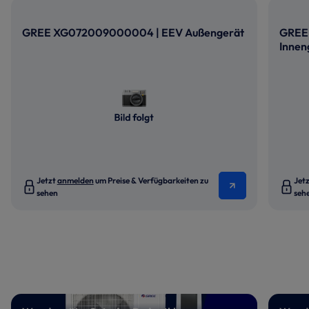
GREE XG072009000004 | EEV Außengerät
GREE 
Innen
Jetzt
anmelden
um Preise & Verfügbarkeiten zu
Jet
sehen
seh