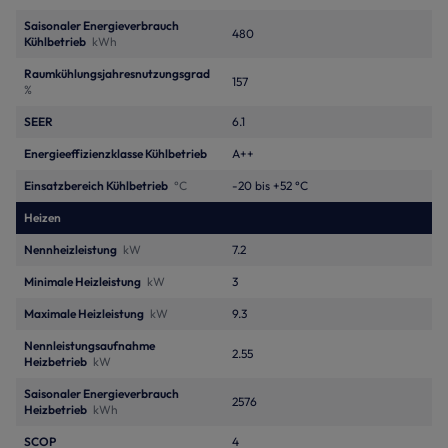
Saisonaler Energieverbrauch
480
Kühlbetrieb
kWh
Raumkühlungsjahresnutzungsgrad
157
%
SEER
6.1
Energieeffizienzklasse Kühlbetrieb
A++
Einsatzbereich Kühlbetrieb
°C
-20 bis +52 °C
Heizen
Nennheizleistung
kW
7.2
Minimale Heizleistung
kW
3
Maximale Heizleistung
kW
9.3
Nennleistungsaufnahme
2.55
Heizbetrieb
kW
Saisonaler Energieverbrauch
2576
Heizbetrieb
kWh
SCOP
4