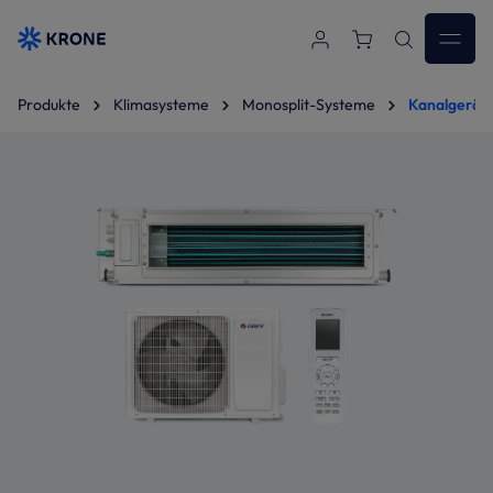
Zum Hauptinhalt springen
Produkte
Klimasysteme
Monosplit-Systeme
Kanalgeräte
Bildergalerie überspringen