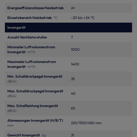
Energieeffizienzklasse Heizbetrieb
A+
Einsatzbereich Heizbetrieb
°C
-20 bis +24 °C
Innengerät
Anzahl Ventilatorstufen
7
Minimaler Luftvolumenstrom
1000
Innengerät
m³/h
Maximaler Luftvolumenstrom
1400
Innengerät
m³/h
Min. Schalldruckpegel Innengerät
35
dB(A)
Max. Schalldruckpegel Innengerät
40
dB(A)
Max. Schallleistung Innengerät
65
dB(A)
Abmessungen Innengerät (H/B/T)
220/1300/450 mm
mm
Gewicht Innengerät
kg
31