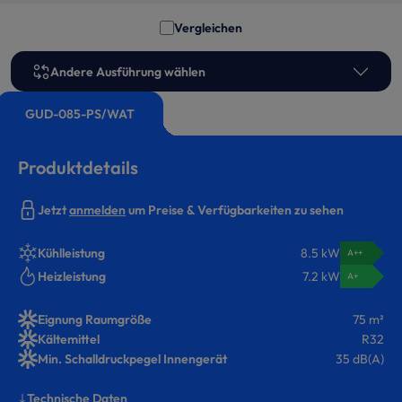
Vergleichen
Andere Ausführung wählen
GUD-085-PS/WAT
Produktdetails
Jetzt
anmelden
um Preise & Verfügbarkeiten zu sehen
Kühlleistung
8.5 kW
A++
Heizleistung
7.2 kW
A+
Eignung Raumgröße
75 m²
Kältemittel
R32
Min. Schalldruckpegel Innengerät
35 dB(A)
Technische Daten