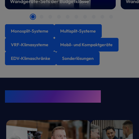
Wandgeräte-Sets der Budgetklasse
Wandg
Monosplit-Systeme
Multisplit-Systeme
VRF-Klimasysteme
Mobil- und Kompaktgeräte
EDV-Klimaschränke
Sonderlösungen
KRONE Friends
Kälte. Klima. KRONE.