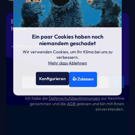
Eiskalte Deals & heiße News für gutes
Klima
Ein paar Cookies haben noch
niemandem geschadet
Aktionen
News
Termine
Wir verwenden Cookies, um Ihr Klima bei uns zu
verbessern.
Mehr dazu
Ablehnen
Konfigurieren
👍 Zulassen
Ich habe die
Datenschutzbestimmungen
zur Kenntnis
genommen und die
AGB
gelesen und bin mit ihnen
einverstanden.