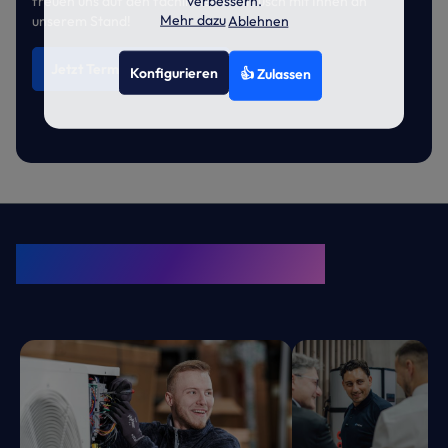
verbessern.
freuen uns auf den fachlichen Austausch mit Ihnen an
Mehr dazu
Ablehnen
unserem Stand!
Jetzt Termin vereinbaren
Konfigurieren
👍 Zulassen
KRONE Friends
Kälte. Klima. KRONE.