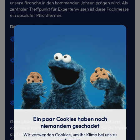
unsere Branche in den kommenden Jahren prägen wird. Als
zentraler Treffpunkt für Expertenwissen ist diese Fachmesse
ein absoluter Pflichttermin.
Das bietet Ihnen die Chillventa 2026:
Neue Techniken: Entdecken Sie hocheffiziente Systeme,
nachhaltige Lösungen und smarte Automation, inklusive
MSR-Technik und Isoliertechnik.
Wissen vertiefen: Profitieren Sie von praxisnahen
Fachvorträgen und dem direkten Austausch mit
Branchenkollegen und Verbänden.
Gezieltes B2B-Networking: Knüpfen Sie wertvolle
Kontakte und nutzen Sie die Gelegenheit zum Austausch
mit Experten und Fachleuten aus aller Welt.
Wertvolle Impulse: Entdecken Sie neue Technologien und
Dienstleistungen, die Ihr Geschäft weiterbringen.
Ein paar Cookies haben noch
Ganz gleich, ob Sie Trends und Entwicklungen diskutieren
niemandem geschadet
oder neue Kontakte knüpfen möchten: Nutzen Sie die Messe
als Treffpunkt, um die Zukunft aktiv mitzugestalten. Wir
Wir verwenden Cookies, um Ihr Klima bei uns zu