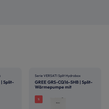
x
Serie VERSATI Split Hydrobox
 Split-
GREE GRS-CQ16-SHB | Split-
Wärmepumpe mit
Hydromodul | 15,5 kW
%