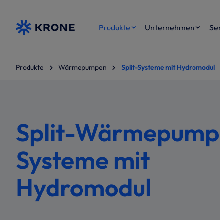
m Hauptinhalt springen
Zur Suche springen
Zur Hauptnavigation springen
Produkte
Unternehmen
Se
Produkte
Wärmepumpen
Split-Systeme mit Hydromodul
Split-Wärmepump
Systeme mit
Hydromodul