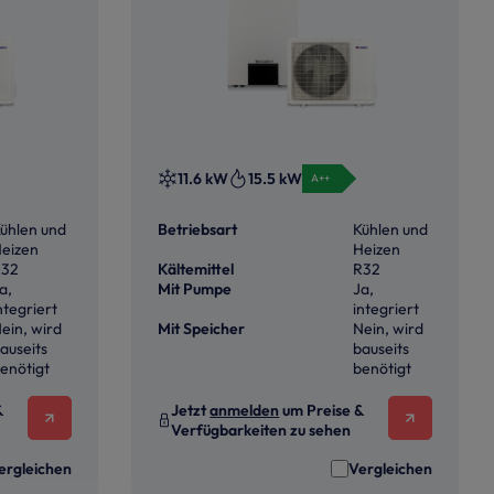
11.6 kW
15.5 kW
A++
ühlen und
Betriebsart
Kühlen und
eizen
Heizen
R32
Kältemittel
R32
a,
Mit Pumpe
Ja,
ntegriert
integriert
ein, wird
Mit Speicher
Nein, wird
auseits
bauseits
enötigt
benötigt
&
Jetzt
anmelden
um Preise &
Verfügbarkeiten zu sehen
ergleichen
Vergleichen