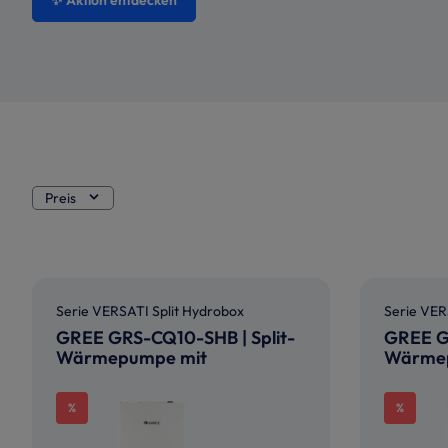
✨ Aktion entdecken
Preis
Serie VERSATI Split Hydrobox
Serie VER
GREE GRS-CQ10-SHB | Split-
GREE GR
Wärmepumpe mit
Wärme
Hydromodul | 10,0 kW
Hydromo
%
%