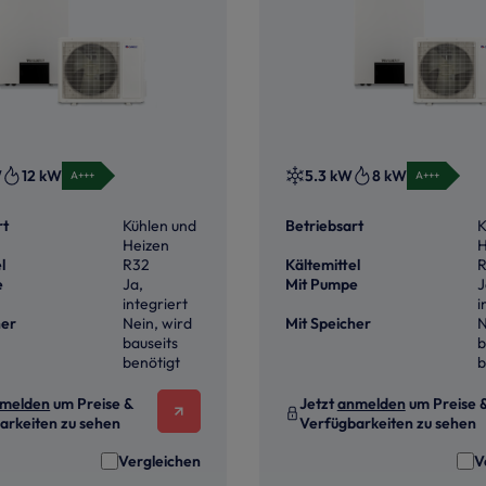
W
12 kW
5.3 kW
8 kW
A+++
A+++
rt
Kühlen und
Betriebsart
K
Heizen
H
l
R32
Kältemittel
e
Ja,
Mit Pumpe
J
integriert
i
her
Nein, wird
Mit Speicher
N
bauseits
b
benötigt
b
melden
um Preise &
Jetzt
anmelden
um Preise 
arkeiten zu sehen
Verfügbarkeiten zu sehen
Vergleichen
V