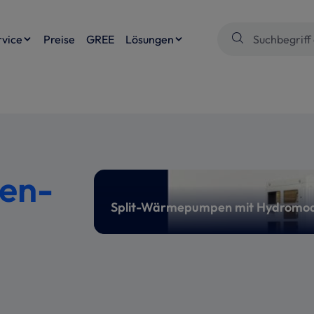
rvice
Preise
GREE
Lösungen
en-
Split-Wärmepumpen mit Hydromod