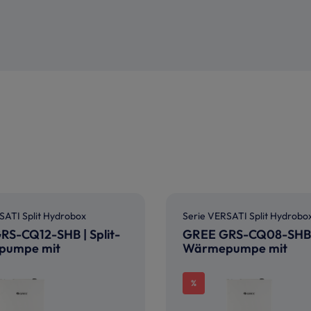
SATI Split Hydrobox
Serie VERSATI Split Hydrobo
S-CQ12-SHB | Split-
GREE GRS-CQ08-SHB |
pumpe mit
Wärmepumpe mit
dul | 12,0 kW
Hydromodul | 8,0 kW
%