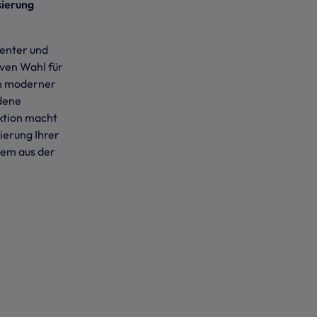
sierung
ienter und
ven Wahl für
gn moderner
dene
ktion macht
sierung Ihrer
uem aus der