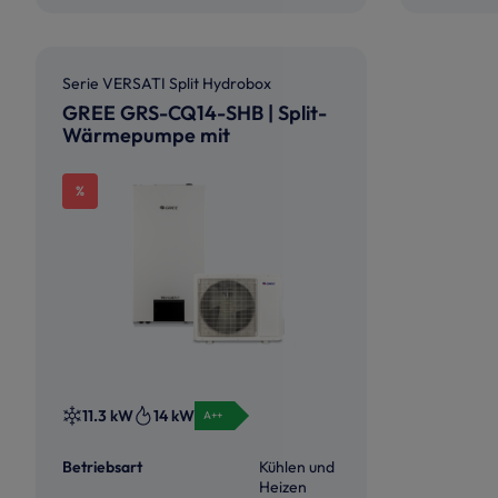
Serie VERSATI Split Hydrobox
GREE GRS-CQ14-SHB | Split-
Wärmepumpe mit
Hydromodul | 14,0 kW
%
11.3 kW
14 kW
A++
Betriebsart
Kühlen und
Heizen