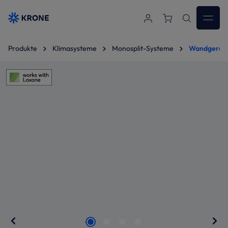
Zum Hauptinhalt springen
Produkte
Klimasysteme
Monosplit-Systeme
Wandgeräte
Bildergalerie überspringen