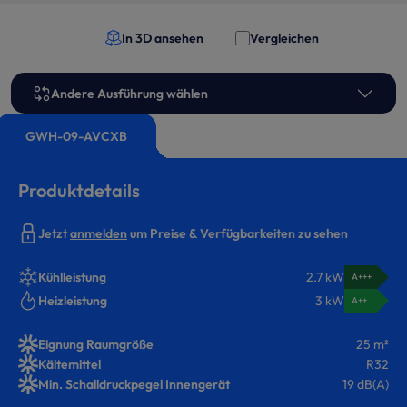
In 3D ansehen
Vergleichen
Andere Ausführung wählen
GWH-09-AVCXB
Produktdetails
Jetzt
anmelden
um Preise & Verfügbarkeiten zu sehen
Kühlleistung
2.7 kW
A+++
Heizleistung
3 kW
A++
Eignung Raumgröße
25 m²
Kältemittel
R32
Min. Schalldruckpegel Innengerät
19 dB(A)