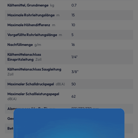
Kältemittel, Grundmenge
kg
0.7
Maximale Rohrleitungslänge
m
15
Maximale Höhendifferenz
m
10
Vorgefüllte Rohrleitungslänge
m
5
Nachfüllmenge
g/m
16
Kältemittelanschluss
1/4"
Einspritzleitung
Zoll
Kältemittelanschluss Saugleitung
3/8"
Zoll
Maximaler Schalldruckpegel
dB(A)
50
Maximaler Schallleistungspegel
62
dB(A)
Abmessungen (H x B x T)
mm
555/732/330 mm
Gewicht Außengerät
kg
27
Betriebsspannung
230V/1~/50Hz