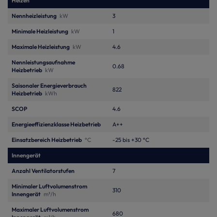
Heizen
Nennheizleistung
kW
3
Minimale Heizleistung
kW
1
Maximale Heizleistung
kW
4.6
Nennleistungsaufnahme
0.68
Heizbetrieb
kW
Saisonaler Energieverbrauch
822
Heizbetrieb
kWh
SCOP
4.6
Energieeffizienzklasse Heizbetrieb
A++
Einsatzbereich Heizbetrieb
°C
-25 bis +30 °C
Innengerät
Anzahl Ventilatorstufen
7
Minimaler Luftvolumenstrom
310
Innengerät
m³/h
Maximaler Luftvolumenstrom
680