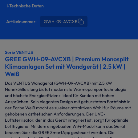
Technische Daten
Artikelnummer:
GWH-09-AVCXB
Serie VENTUS
GREE GWH-09-AVCXB | Premium Monosplit
Klimaanlagen Set mit Wandgerät | 2,5 kW |
Weiß
Das VENTUS Wandgerät (GWH-09-AVCXB) mit 2,5 kW
Nennkühlleistung bietet modernste Wärmepumpentechnologie
und höchste Energieeffizienz, ideal für Kunden mit hohen
Ansprüchen. Sein elegantes Design mit gebürstetem Farbfinish in
der Farbe Weiß macht es zu einer attraktiven Wahl für Räume mit
gehobenen ästhetischen Anforderungen. Der UVC-
Luftsterilisator, der in das Gerät integriert ist, sorgt für optimale
Lufthygiene. Mit dem eingebauten WiFi-Modul kann das Gerät
bequem über die GREE SmartApp gesteuert werden. Die