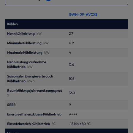
GWH-09-AVCXB
Kühlen
Nennkühlleistung
kW
2.7
Minimale Kühlleistung
kW
0.9
Maximale Kühlleistung
kW
4
Nennleistungsaufnahme
0.6
Kühlbetrieb
kW
Saisonaler Energieverbrauch
105
Kühlbetrieb
kWh
Raumkühlungsjahresnutzungsgrad
360
%
SEER
9
Energieeffizienzklasse Kühlbetrieb
A+++
Einsatzbereich Kühlbetrieb
°C
-15 bis +50 °C