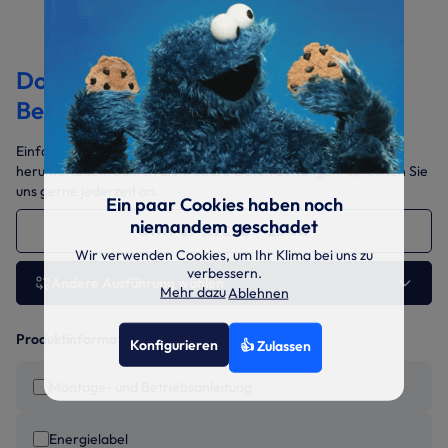
Dokumentation &
Bedienungsanleitungen
Einfach die benötigten Dokumente auswählen und gesammelt
herunterladen. Sollten Sie weitere Daten benötigen, sprechen Sie
uns gerne jederzeit an.
Ein paar Cookies haben noch
niemandem geschadet
GWH-09-AVCXB 2.7 kW
Wir verwenden Cookies, um Ihr Klima bei uns zu
verbessern.
Andere Ausführung wählen
Mehr dazu
Ablehnen
Produktinformationen
Konfigurieren
👍 Zulassen
Montage- und Betriebsanleitung
Energielabel