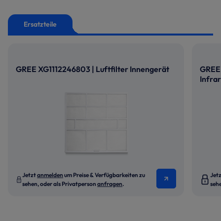
Ersatzteile
GREE XG1112246803 | Luftfilter Innengerät
GREE
Infra
Jetzt
anmelden
um Preise & Verfügbarkeiten zu
Jet
sehen, oder als Privatperson
anfragen
.
seh