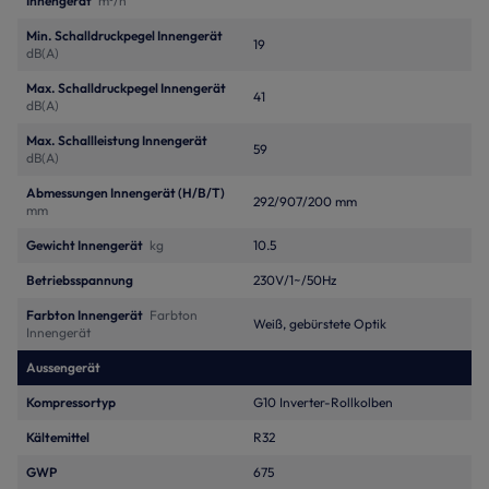
Innengerät
m³/h
Min. Schalldruckpegel Innengerät
19
dB(A)
Max. Schalldruckpegel Innengerät
41
dB(A)
Max. Schallleistung Innengerät
59
dB(A)
Abmessungen Innengerät (H/B/T)
292/907/200 mm
mm
Gewicht Innengerät
kg
10.5
Betriebsspannung
230V/1~/50Hz
Farbton Innengerät
Farbton
Weiß, gebürstete Optik
Innengerät
Aussengerät
Kompressortyp
G10 Inverter-Rollkolben
Kältemittel
R32
GWP
675