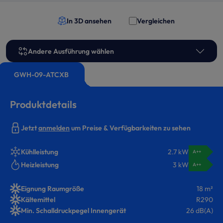
In 3D ansehen
Vergleichen
Andere Ausführung wählen
GWH-09-ATCXB
Produktdetails
Jetzt
anmelden
um Preise & Verfügbarkeiten zu sehen
Kühlleistung
2.7 kW
A++
Heizleistung
3 kW
A++
Eignung Raumgröße
18 m²
Kältemittel
R290
Min. Schalldruckpegel Innengerät
26 dB(A)