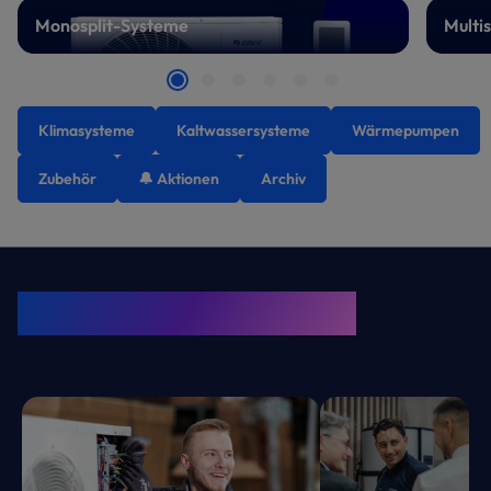
Monosplit-Systeme
Multi
Klimasysteme
Kaltwassersysteme
Wärmepumpen
Zubehör
🔔 Aktionen
Archiv
KRONE Friends
Kälte. Klima. KRONE.