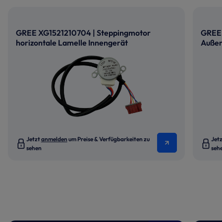
GREE XG1521210704 | Steppingmotor
GREE
horizontale Lamelle Innengerät
Auße
Jetzt
anmelden
um Preise & Verfügbarkeiten zu
Jet
sehen
seh