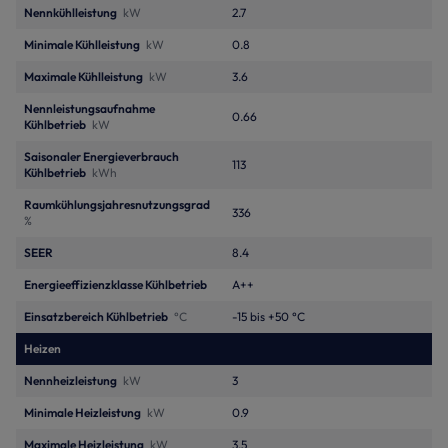
Nennkühlleistung
kW
2.7
Minimale Kühlleistung
kW
0.8
Maximale Kühlleistung
kW
3.6
Nennleistungsaufnahme
0.66
Kühlbetrieb
kW
Saisonaler Energieverbrauch
113
Kühlbetrieb
kWh
Raumkühlungsjahresnutzungsgrad
336
%
SEER
8.4
Energieeffizienzklasse Kühlbetrieb
A++
Einsatzbereich Kühlbetrieb
°C
-15 bis +50 °C
Heizen
Nennheizleistung
kW
3
Minimale Heizleistung
kW
0.9
Maximale Heizleistung
kW
3.5