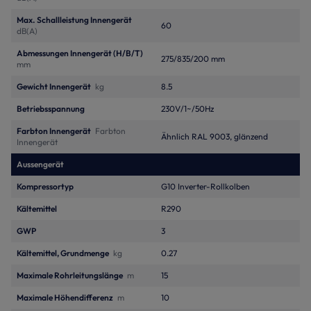
Max. Schallleistung Innengerät
60
dB(A)
Abmessungen Innengerät (H/B/T)
275/835/200 mm
mm
Gewicht Innengerät
kg
8.5
Betriebsspannung
230V/1~/50Hz
Farbton Innengerät
Farbton
Ähnlich RAL 9003, glänzend
Innengerät
Aussengerät
Kompressortyp
G10 Inverter-Rollkolben
Kältemittel
R290
GWP
3
Kältemittel, Grundmenge
kg
0.27
Maximale Rohrleitungslänge
m
15
Maximale Höhendifferenz
m
10