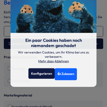
Bedienungsanleitungen
Einfach die benötigten Dokumente auswählen und gesammelt
herunterladen. Sollten Sie weitere Daten benötigen, sprechen Sie
uns gerne jederzeit an.
GWH-09-ATCXB 2.7 kW
Ein paar Cookies haben noch
Andere Ausführung wählen
niemandem geschadet
Wir verwenden Cookies, um Ihr Klima bei uns zu
verbessern.
Produktinformationen
Mehr dazu
Ablehnen
Montage- und Betriebsanleitung
Konfigurieren
👍 Zulassen
Energielabel
Marketingmaterial
Ausschreibungstext (Word)