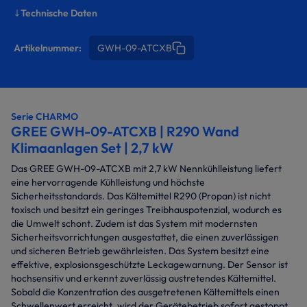
Technische Daten
Artikelnummer:
GWH-09-ATCXB
Serie CHARMO
GREE GWH-09-ATCXB | R290 Wand
Klimaanlagen Set | 2,7 kW
Das GREE GWH-09-ATCXB mit 2,7 kW Nennkühlleistung liefert
eine hervorragende Kühlleistung und höchste
Sicherheitsstandards. Das Kältemittel R290 (Propan) ist nicht
toxisch und besitzt ein geringes Treibhauspotenzial, wodurch es
die Umwelt schont. Zudem ist das System mit modernsten
Sicherheitsvorrichtungen ausgestattet, die einen zuverlässigen
und sicheren Betrieb gewährleisten. Das System besitzt eine
effektive, explosionsgeschützte Leckagewarnung. Der Sensor ist
hochsensitiv und erkennt zuverlässig austretendes Kältemittel.
Sobald die Konzentration des ausgetretenen Kältemittels einen
Schwellenwert erreicht, wird der Gerätebetrieb sofort gestoppt