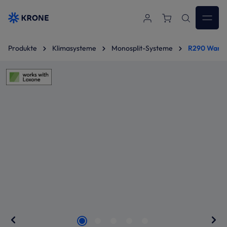
Zum Hauptinhalt springen
Produkte
Klimasysteme
Monosplit-Systeme
R290 Wandg
Bildergalerie überspringen