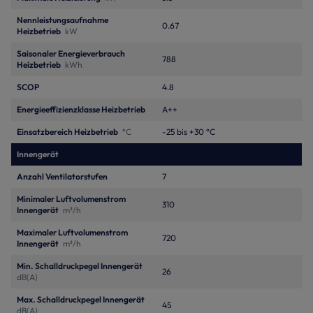
Nennleistungsaufnahme
0.67
Heizbetrieb
kW
Saisonaler Energieverbrauch
788
Heizbetrieb
kWh
SCOP
4.8
Energieeffizienzklasse Heizbetrieb
A++
Einsatzbereich Heizbetrieb
°C
-25 bis +30 °C
Innengerät
Anzahl Ventilatorstufen
7
Minimaler Luftvolumenstrom
310
Innengerät
m³/h
Maximaler Luftvolumenstrom
720
Innengerät
m³/h
Min. Schalldruckpegel Innengerät
26
dB(A)
Max. Schalldruckpegel Innengerät
45
dB(A)