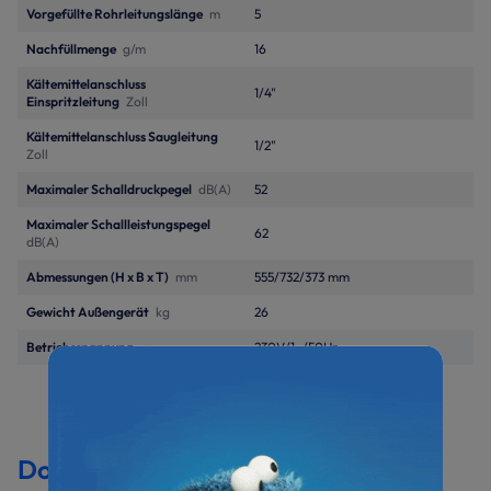
Vorgefüllte Rohrleitungslänge
m
5
Nachfüllmenge
g/m
16
Kältemittelanschluss
1/4"
Einspritzleitung
Zoll
Kältemittelanschluss Saugleitung
1/2"
Zoll
Maximaler Schalldruckpegel
dB(A)
52
Maximaler Schallleistungspegel
62
dB(A)
Abmessungen (H x B x T)
mm
555/732/373 mm
Gewicht Außengerät
kg
26
Betriebsspannung
230V/1~/50Hz
Dokumentation &