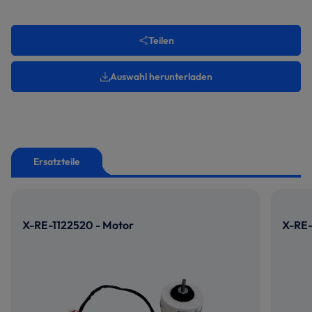
Teilen
Auswahl herunterladen
Ersatzteile
X-RE-1122520 - Motor
X-RE-