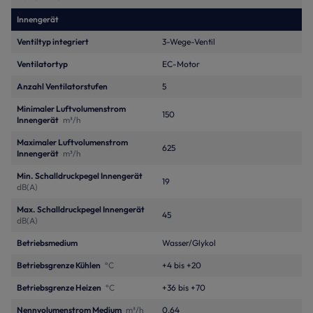
Innengerät
Ventiltyp integriert
3-Wege-Ventil
Ventilatortyp
EC-Motor
Anzahl Ventilatorstufen
5
Minimaler Luftvolumenstrom
150
Innengerät
m³/h
Maximaler Luftvolumenstrom
625
Innengerät
m³/h
Min. Schalldruckpegel Innengerät
19
dB(A)
Max. Schalldruckpegel Innengerät
45
dB(A)
Betriebsmedium
Wasser/Glykol
Betriebsgrenze Kühlen
°C
+4 bis +20
Betriebsgrenze Heizen
°C
+36 bis +70
Nennvolumenstrom Medium
m³/h
0.64