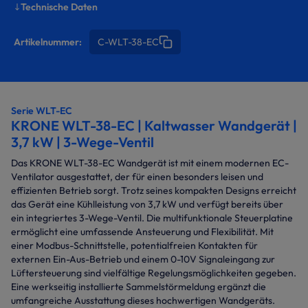
Technische Daten
Artikelnummer:
C-WLT-38-EC
Serie WLT-EC
KRONE WLT-38-EC | Kaltwasser Wandgerät |
3,7 kW | 3-Wege-Ventil
Das KRONE WLT-38-EC Wandgerät ist mit einem modernen EC-
Ventilator ausgestattet, der für einen besonders leisen und
effizienten Betrieb sorgt. Trotz seines kompakten Designs erreicht
das Gerät eine Kühlleistung von 3,7 kW und verfügt bereits über
ein integriertes 3-Wege-Ventil. Die multifunktionale Steuerplatine
ermöglicht eine umfassende Ansteuerung und Flexibilität. Mit
einer Modbus-Schnittstelle, potentialfreien Kontakten für
externen Ein-Aus-Betrieb und einem 0-10V Signaleingang zur
Lüftersteuerung sind vielfältige Regelungsmöglichkeiten gegeben.
Eine werkseitig installierte Sammelstörmeldung ergänzt die
umfangreiche Ausstattung dieses hochwertigen Wandgeräts.