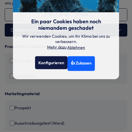
uns gerne jederzeit an.
C-WLT-38-EC 3.7 kW
Ein paar Cookies haben noch
niemandem geschadet
Andere Ausführung wählen
Wir verwenden Cookies, um Ihr Klima bei uns zu
verbessern.
Produktinformationen
Mehr dazu
Ablehnen
Montage- und Betriebsanleitung
Konfigurieren
👍 Zulassen
Schaltpläne
Marketingmaterial
Prospekt
Ausschreibungstext (Word)