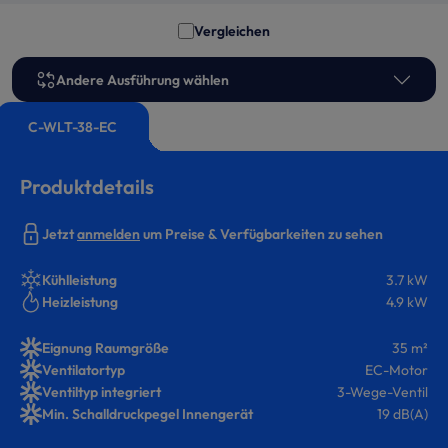
Vergleichen
Andere Ausführung wählen
C-WLT-38-EC
Produktdetails
Jetzt
anmelden
um Preise & Verfügbarkeiten zu sehen
Kühlleistung
3.7 kW
Heizleistung
4.9 kW
Eignung Raumgröße
35 m²
Ventilatortyp
EC-Motor
Ventiltyp integriert
3-Wege-Ventil
Min. Schalldruckpegel Innengerät
19 dB(A)