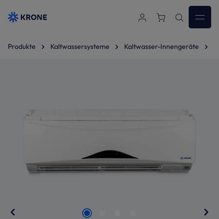
Zum Hauptinhalt springen
Produkte
Kaltwassersysteme
Kaltwasser-Innengeräte
W
Bildergalerie überspringen