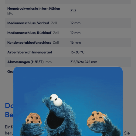
Nenndruckverluste intern Kühlen
31.3
kPa
Mediumanschluss, Vorlauf
Zoll
12 mm
Mediumanschluss, Rücklauf
Zoll
12 mm
Kondensatablaufanschluss
Zoll
16 mm
Arbeitsbereich Innengeraet
16-30 °C
Abmessungen (H/B/T)
mm
315/824/245 mm
Gewicht
kg
12
Dokumentation &
Bedienungsanleitungen
Einfach die benötigten Dokumente auswählen und gesammelt
herunterladen. Sollten Sie weitere Daten benötigen, sprechen Sie