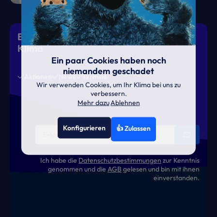
Eiskalte Deals & heiße News für gutes
Klima
Ein paar Cookies haben noch
niemandem geschadet
Aktionen
News
Termine
Wir verwenden Cookies, um Ihr Klima bei uns zu
verbessern.
Mehr dazu
Ablehnen
Konfigurieren
👍 Zulassen
Ich habe die
Datenschutzbestimmungen
zur Kenntnis
genommen und die
AGB
gelesen und bin mit ihnen
einverstanden.