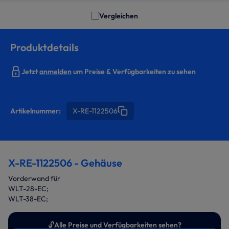
Vergleichen
Produktdetails
Jetzt
anmelden
um Preise & Verfügbarkeiten zu sehen
Artikelnummer:
X-RE-1122506
X-RE-1122506 - Gehäuse
Vorderwand für
WLT-28-EC;
WLT-38-EC;
🔓
Alle Preise und Verfügbarkeiten sehen?