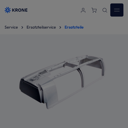
Zum Hauptinhalt springen
Service
Ersatzteilservice
Ersatzteile
Bildergalerie überspringen