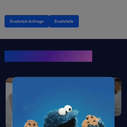
Ersatzteil-Anfrage
Ersatzteile
KRONE Friends
Kälte. Klima. KRONE.