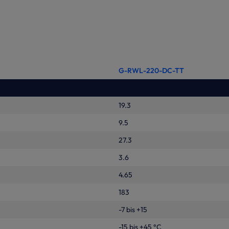
G-RWL-220-DC-TT
19.3
9.5
27.3
3.6
4.65
183
-7 bis +15
-15 bis +45 °C