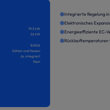
Integrierte Regelung i
Elektronisches Expansi
19.3 kW
Energieeffiziente EC-V
26 kW
Rücklauftemperaturen 
R410A
Kühlen und Heizen
Ja, integriert
Nein