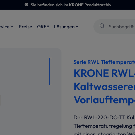
🧭
Sie befinden sich im KRONE Produktarchiv
rvice
Preise
GREE
Lösungen
Serie RWL Tieftemperat
KRONE RWL-
Kaltwasserer
Vorlauftempe
Der RWL-220-DC-TT Kaltw
Tieftemperaturregelung f
mit einer integrierten W