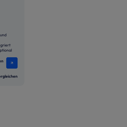
 und
egriert
ptional
en
rgleichen