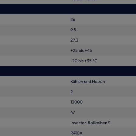
26
9.5
27.3
+25 bis +45
-20 bis +35 °C
Kühlen und Heizen
2
13000
47
Inverter-Rollkolben/1
R410A