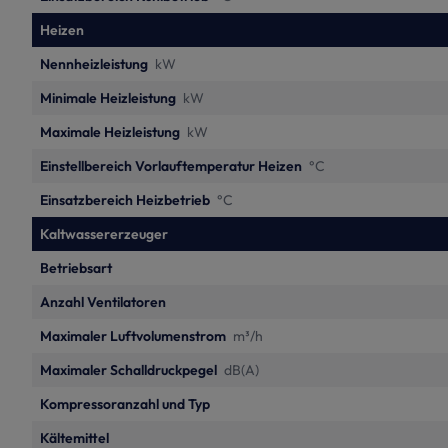
Heizen
Nennheizleistung
kW
Minimale Heizleistung
kW
Maximale Heizleistung
kW
Einstellbereich Vorlauftemperatur Heizen
°C
Einsatzbereich Heizbetrieb
°C
Kaltwassererzeuger
Betriebsart
Anzahl Ventilatoren
Maximaler Luftvolumenstrom
m³/h
Maximaler Schalldruckpegel
dB(A)
Kompressoranzahl und Typ
Kältemittel