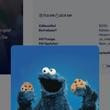
17.6 kW
20.9 kW
Kältemittel
R290
rojekt
Betriebsart
Kühlen
Heizen
 Sie
Mit Pumpe
Ja, int
Mit Speicher
Nein, o
Jetzt
anmelden
um Preise & Verfügbarkeit
zu sehen
Ve