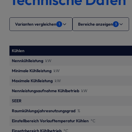
Varianten vergleichen
Bereiche anzeigen
1
3
Kühlen
Nennkühlleistung
kW
Minimale Kühlleistung
kW
Maximale Kühlleistung
kW
Nennleistungsaufnahme Kühlbetrieb
kW
SEER
Raumkühlungsjahresnutzungsgrad
%
Einstellbereich Vorlauftemperatur Kühlen
°C
Einsatzbereich Kühlbetrieb
°C