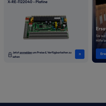
X-RE-1122040 - Platine
Ersa
Sie su
Hilfe 
Jetzt
anmelden
um Preise & Verfügbarkeiten zu
Ers
sehen