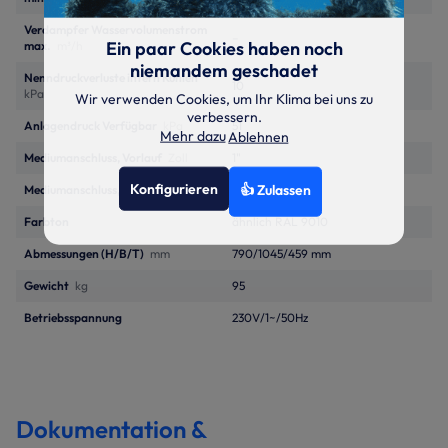
Verdampfer Wasservolumenstrom
–
Ein paar Cookies haben noch
max.
m³/h
niemandem geschadet
Nenndruckverluste intern Kühlen
10
kPa
Wir verwenden Cookies, um Ihr Klima bei uns zu
verbessern.
Anlagendruck Verfügbar
kPa
51
Mehr dazu
Ablehnen
Mediumanschluss, Vorlauf
Zoll
1"
Konfigurieren
👍 Zulassen
Mediumanschluss, Rücklauf
Zoll
1"
Farbton
ähnlich RAL 9010
Abmessungen (H/B/T)
mm
790/1045/459 mm
Gewicht
kg
95
Betriebsspannung
230V/1~/50Hz
Dokumentation &