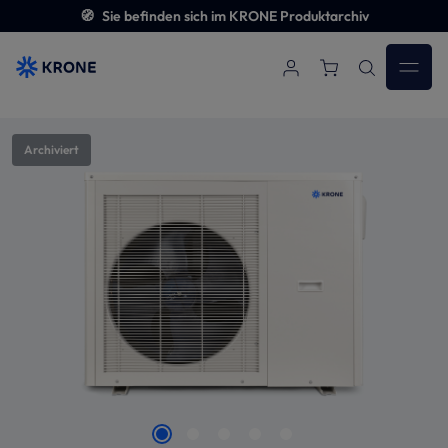
🧭
Sie befinden sich im KRONE Produktarchiv
Zum Hauptinhalt springen
Bildergalerie überspringen
Archiviert