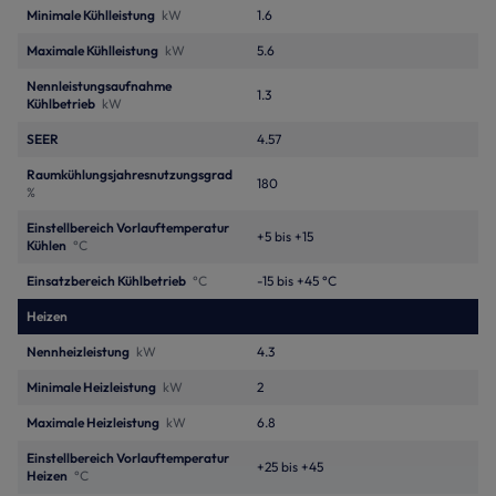
Minimale Kühlleistung
kW
1.6
Maximale Kühlleistung
kW
5.6
Nennleistungsaufnahme
1.3
Kühlbetrieb
kW
SEER
4.57
Raumkühlungsjahresnutzungsgrad
180
%
Einstellbereich Vorlauftemperatur
+5 bis +15
Kühlen
°C
Einsatzbereich Kühlbetrieb
°C
-15 bis +45 °C
Heizen
Nennheizleistung
kW
4.3
Minimale Heizleistung
kW
2
Maximale Heizleistung
kW
6.8
Einstellbereich Vorlauftemperatur
+25 bis +45
Heizen
°C