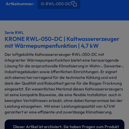
Artikelnummer:
G-RWL-050-DC
Serie RWL
KRONE RWL-050-DC | Kaltwassererzeuger
mit Wärmepumpenfunktion | 4,7 kW
Der luftgekühlte Kaltwassererzeuger RWL-050-DC mit
integrierter Wärmepumpenfunktion bietet eine herausragende
Lösung für die anspruchsvolle Klimatisierung in Wohn-, Gewerbe-,
Industriegebäuden sowie öffentlichen Einrichtungen. Er eignet
sich ebenso hervorragend für die technische Kühlung und wird
dank der Qualität und Robustheit gerne für die Biogas-Trocknung
eingesetzt. Ein wesentliches Merkmal dieses Kaltwassererzeugers
ist seine kompakte Bauweise, die eine flexible Installation auch in
beengten Verhältnissen erlaubt, ohne dabei Kompromisse bei der
Leistung einzugehen. Mit einer Leistungskapazität von 4,7 kW
garantiert er eine effiziente und zuverlässige Klimatisierung.
Dieser Artikel ist archiviert. Sie haben Fragen zum Produkt