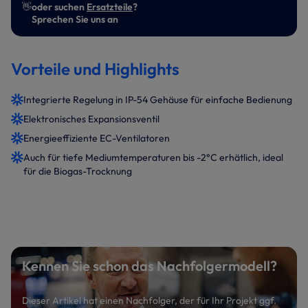
👋
oder suchen
Ersatzteile
?
Sprechen Sie uns an
Vorteile und Highlights
Integrierte Regelung in IP-54 Gehäuse für einfache Bedienung
Elektronisches Expansionsventil
Energieeffiziente EC-Ventilatoren
Auch für tiefe Mediumtemperaturen bis -2°C erhätlich, ideal
für die Biogas-Trocknung
Kennen Sie schon das Nachfolgermodell?
Dieser Artikel hat einen Nachfolger, der für Ihr Projekt ggf.