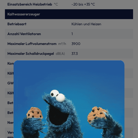
Einsatzbereich Heizbetrieb
°C
-20 bis +35 °C
Kaltwassererzeuger
Betriebsart
Kühlen und Heizen
Anzahl Ventilatoren
1
Maximaler Luftvolumenstrom
m³/h
3900
Maximaler Schalldruckpegel
dB(A)
37.3
Kompressoranzahl und Typ
Inverter-Rollkolben/1
Kältemittel
R410A
GWP
2088
Kältemittel, Grundmenge
kg
1.7
Betriebsmedium
Wasser/Glykol
Betriebsdruck max
kPa
600
Nennvolumenstrom Medium
m³/h
1
Verdampfer Wasservolumenstrom
–
min.
m³/h