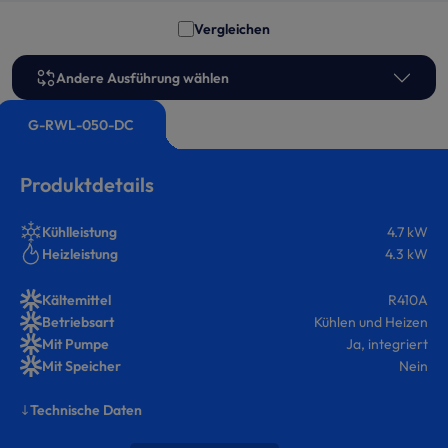
Vergleichen
Andere Ausführung wählen
G-RWL-050-DC
Produktdetails
Kühlleistung
4.7 kW
Heizleistung
4.3 kW
Kältemittel
R410A
Betriebsart
Kühlen und Heizen
Mit Pumpe
Ja, integriert
Mit Speicher
Nein
Technische Daten