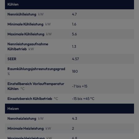
Kühlen
Nennkühlleistung
kW
4.7
Minimale Kühlleistung
kW
1.6
Maximale Kühlleistung
kW
5.6
Nennleistungsaufnahme
1.3
Kühlbetrieb
kW
SEER
4.57
Raumkühlungsjahresnutzungsgrad
180
%
Einstellbereich Vorlauftemperatur
-7 bis +15
Kühlen
°C
Einsatzbereich Kühlbetrieb
°C
-15 bis +45 °C
Heizen
Nennheizleistung
kW
4.3
Minimale Heizleistung
kW
2
Maximale Heizleistung
kW
6.8