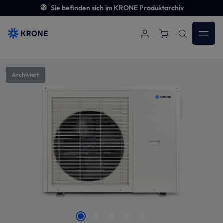
🧭
Sie befinden sich im KRONE Produktarchiv
Zum Hauptinhalt springen
Bildergalerie überspringen
Archiviert