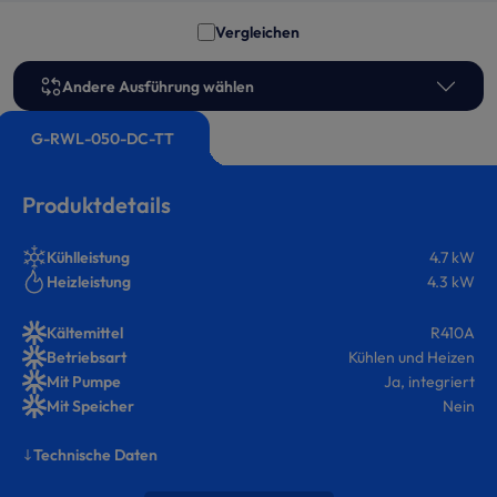
Vergleichen
Andere Ausführung wählen
G-RWL-050-DC-TT
Produktdetails
Kühlleistung
4.7 kW
Heizleistung
4.3 kW
Kältemittel
R410A
Betriebsart
Kühlen und Heizen
Mit Pumpe
Ja, integriert
Mit Speicher
Nein
Technische Daten