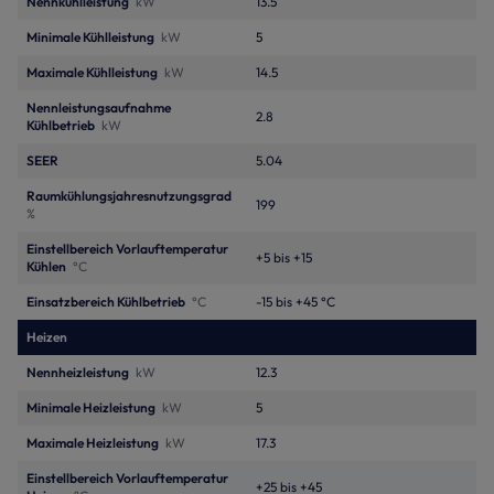
Nennkühlleistung
kW
13.5
Minimale Kühlleistung
kW
5
Maximale Kühlleistung
kW
14.5
Nennleistungsaufnahme
2.8
Kühlbetrieb
kW
SEER
5.04
Raumkühlungsjahresnutzungsgrad
199
%
Einstellbereich Vorlauftemperatur
+5 bis +15
Kühlen
°C
Einsatzbereich Kühlbetrieb
°C
-15 bis +45 °C
Heizen
Nennheizleistung
kW
12.3
Minimale Heizleistung
kW
5
Maximale Heizleistung
kW
17.3
Einstellbereich Vorlauftemperatur
+25 bis +45