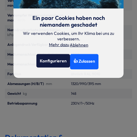
Verdampfer Wasservolumenstrom
–
min.
m³/h
Verdampfer Wasservolumenstrom
Ein paar Cookies haben noch
–
max.
m³/h
niemandem geschadet
Nenndruckverluste intern Kühlen
105
Wir verwenden Cookies, um Ihr Klima bei uns zu
kPa
verbessern.
Mehr dazu
Ablehnen
Anlagendruck Verfügbar
kPa
101
Mediumanschluss, Vorlauf
Zoll
1 1/4"
Konfigurieren
👍 Zulassen
Mediumanschluss, Rücklauf
Zoll
1 1/4"
Farbton
ähnlich RAL 9010
Abmessungen (H/B/T)
mm
1320/990/395 mm
Gewicht
kg
148
Betriebsspannung
230V/1~/50Hz