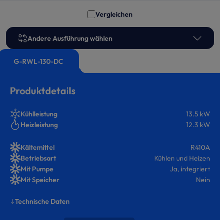
Vergleichen
Andere Ausführung wählen
G-RWL-130-DC
Produktdetails
Kühlleistung
13.5 kW
Heizleistung
12.3 kW
Kältemittel
R410A
Betriebsart
Kühlen und Heizen
Mit Pumpe
Ja, integriert
Mit Speicher
Nein
Technische Daten