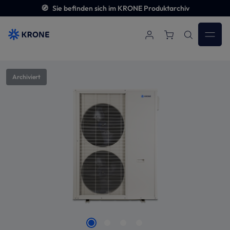
🧭
Sie befinden sich im KRONE Produktarchiv
Zum Hauptinhalt springen
Bildergalerie überspringen
Archiviert