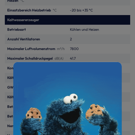
Heizen
°C
Einsatzbereich Heizbetrieb
°C
-20 bis +35 °C
Kaltwassererzeuger
Betriebsart
Kühlen und Heizen
Anzahl Ventilatoren
2
Maximaler Luftvolumenstrom
m³/h
7800
Maximaler Schalldruckpegel
dB(A)
41.7
Kompressoranzahl und Typ
Inverter-Rollkolben/1
Kältemittel
R410A
GWP
2088
Kältemittel, Grundmenge
kg
3.2
Betriebsmedium
Wasser/Glykol
Betriebsdruck max
kPa
600
Nennvolumenstrom Medium
m³/h
2.8