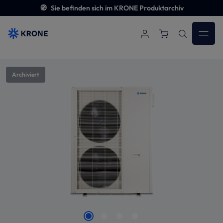
🧭
Sie befinden sich im KRONE Produktarchiv
Zum Hauptinhalt springen
Bildergalerie überspringen
Archiviert