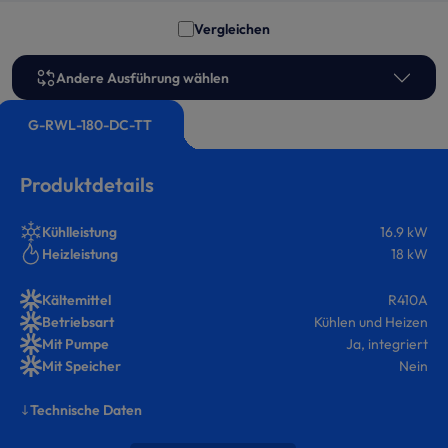
Vergleichen
Andere Ausführung wählen
G-RWL-180-DC-TT
Produktdetails
Kühlleistung
16.9 kW
Heizleistung
18 kW
Kältemittel
R410A
Betriebsart
Kühlen und Heizen
Mit Pumpe
Ja, integriert
Mit Speicher
Nein
Technische Daten