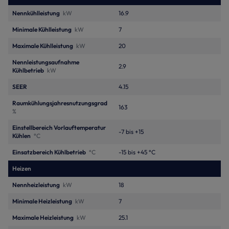
Nennkühlleistung
kW
16.9
Minimale Kühlleistung
kW
7
Maximale Kühlleistung
kW
20
Nennleistungsaufnahme
2.9
Kühlbetrieb
kW
SEER
4.15
Raumkühlungsjahresnutzungsgrad
163
%
Einstellbereich Vorlauftemperatur
-7 bis +15
Kühlen
°C
Einsatzbereich Kühlbetrieb
°C
-15 bis +45 °C
Heizen
Nennheizleistung
kW
18
Minimale Heizleistung
kW
7
Maximale Heizleistung
kW
25.1