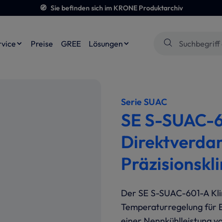
🧭
Sie befinden sich im KRONE Produktarchiv
rvice
Preise
GREE
Lösungen
Serie SUAC
SE S-SUAC-6
Direktverd
Präzisionskl
Der SE S-SUAC-601-A Klim
Temperaturregelung für E
einer Nennkühlleistung vo