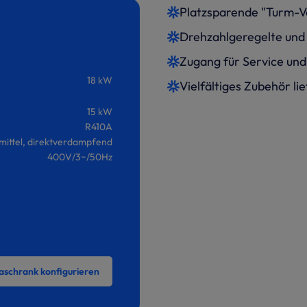
Platzsparende "Turm-V
Drehzahlgeregelte und 
Zugang für Service und
18 kW
Vielfältiges Zubehör lie
15 kW
R410A
mittel, direktverdampfend
400V/3~/50Hz
aschrank konfigurieren