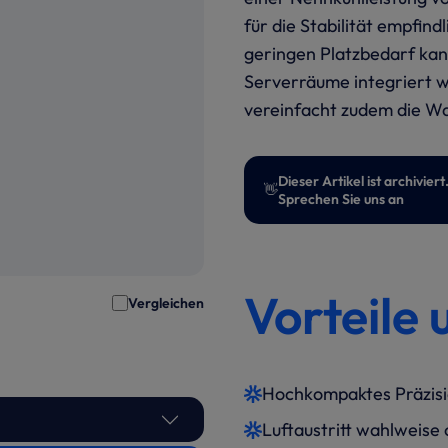
für die Stabilität empfin
geringen Platzbedarf kan
Serverräume integriert w
vereinfacht zudem die Wa
Dieser Artikel ist archivi
👋
Sprechen Sie uns an
Vorteile 
Vergleichen
Hochkompaktes Präzisio
Luftaustritt wahlweise