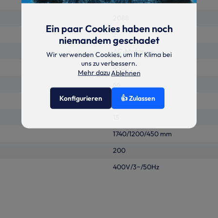
R410A
2088
Ein paar Cookies haben noch
2
niemandem geschadet
AC-Motor
Wir verwenden Cookies, um Ihr Klima bei
uns zu verbessern.
4500
Mehr dazu
Ablehnen
66
Konfigurieren
👍 Zulassen
30
15
1740/1200/450 mm
200
400V/3~/50Hz