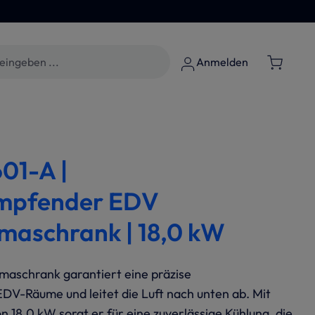
Anmelden
01-A |
ampfender EDV
imaschrank | 18,0 kW
aschrank garantiert eine präzise
DV-Räume und leitet die Luft nach unten ab. Mit
n 18,0 kW sorgt er für eine zuverlässige Kühlung, die