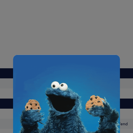
S-SUAC-601-A
18
5.79
Luftausblasrichtung Oben
Kältemittel, direktverdampfend