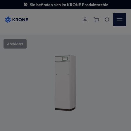
🧭
Sie befinden sich im KRONE Produktarchiv
Zum Hauptinhalt springen
Bildergalerie überspringen
Archiviert