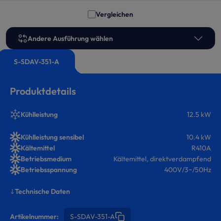
Vergleichen
Andere Ausführung wählen
S-SDAV-351-A
Produktdetails
Kühlleistung
12.5 kW
Kühlleistung sensibel
10.4 kW
Kältemittel
R410A
Betriebsmedium
Kältemittel, direktverdampfend
Betriebsspannung
400V/3~/50Hz
Technische Daten
Artikelnummer:
S-SDAV-351-A