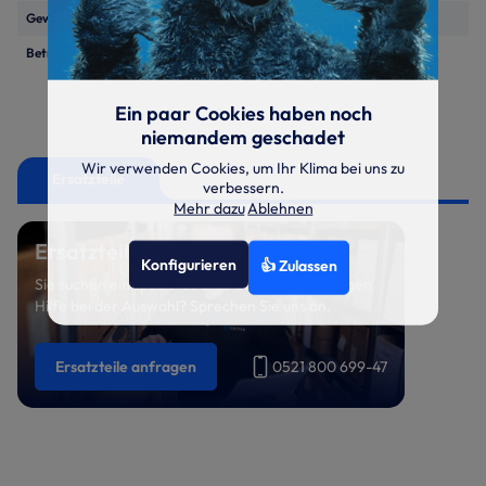
Gewicht
kg
160
Betriebsspannung
400V/3~/50Hz
Ein paar Cookies haben noch
niemandem geschadet
Wir verwenden Cookies, um Ihr Klima bei uns zu
Ersatzteile
verbessern.
Mehr dazu
Ablehnen
Ersatzteil benötigt?
Konfigurieren
👍 Zulassen
Sie suchen ein spezielles Ersatzteil oder benötigen
Hilfe bei der Auswahl? Sprechen Sie uns an.
Ersatzteile anfragen
0521 800 699-47