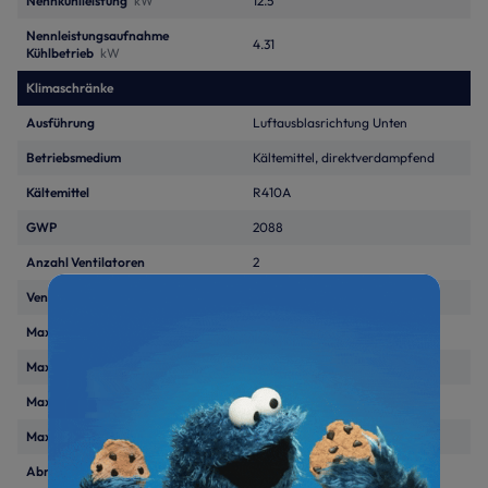
Nennkühlleistung
kW
12.5
Nennleistungsaufnahme
4.31
Kühlbetrieb
kW
Klimaschränke
Ausführung
Luftausblasrichtung Unten
Betriebsmedium
Kältemittel, direktverdampfend
Kältemittel
R410A
GWP
2088
Anzahl Ventilatoren
2
Ventilatortyp
EC-Motor
Maximaler Luftvolumenstrom
m³/h
3300
Max. Schalldruckpegel
dB(A)
51
Max. Rohrleitungslaenge
m
30
Max. Höhendifferenz
m
15
Abmessungen (H/B/T)
mm
1740/850/450 mm