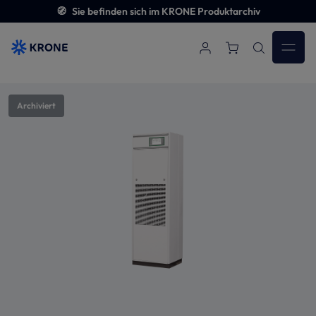
🧭
Sie befinden sich im KRONE Produktarchiv
Zum Hauptinhalt springen
Bildergalerie überspringen
Archiviert