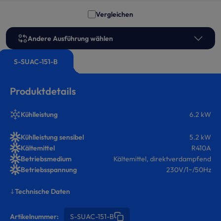
Vergleichen
Andere Ausführung wählen
S-SUAC-151-B
Produktdetails
Kühlleistung
6.2 kW
Kühlleistung sensibel
5.2 kW
Kältemittel
R410A
Betriebsmedium
Kältemittel, direktverdampfend
Betriebsspannung
230V/1~/50Hz
Technische Daten
Artikelnummer:
S-SUAC-151-B