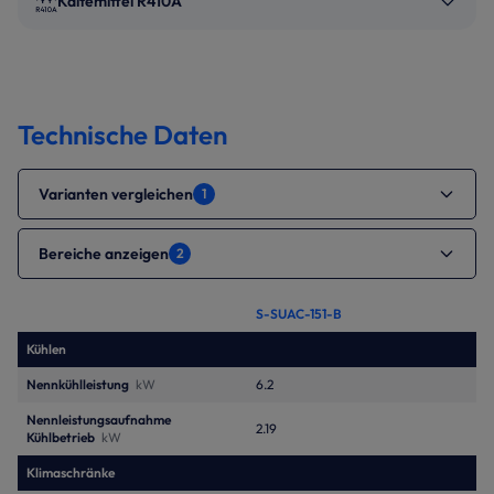
Kältemittel R410A
Technische Daten
Varianten vergleichen
1
Bereiche anzeigen
2
S-SUAC-151-B
Kühlen
Nennkühlleistung
kW
6.2
Nennleistungsaufnahme
2.19
Kühlbetrieb
kW
Klimaschränke