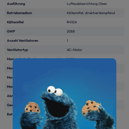
Ausführung
Luftausblasrichtung Oben
Betriebsmedium
Kältemittel, direktverdampfend
Kältemittel
R410A
GWP
2088
Anzahl Ventilatoren
1
Ventilatortyp
AC-Motor
Maximaler Luftvolumenstrom
m³/h
1600
Max. Schalldruckpegel
dB(A)
48
Max. Rohrleitungslaenge
m
30
Max. Höhendifferenz
m
15
Abmessungen (H/B/T)
mm
1740/550/450 mm
Gewicht
kg
125
Betriebsspannung
230V/1~/50Hz