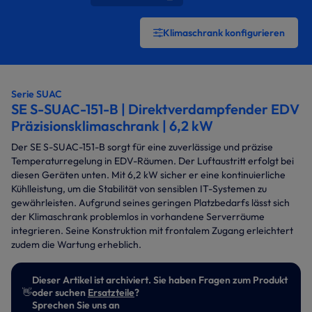
Klimaschrank konfigurieren
Serie SUAC
SE S-SUAC-151-B | Direktverdampfender EDV
Präzisionsklimaschrank | 6,2 kW
Der SE S-SUAC-151-B sorgt für eine zuverlässige und präzise
Temperaturregelung in EDV-Räumen. Der Luftaustritt erfolgt bei
diesen Geräten unten.
Mit 6,2 kW sicher er eine kontinuierliche
Kühlleistung, um die Stabilität von sensiblen IT-Systemen zu
gewährleisten. Aufgrund seines geringen Platzbedarfs lässt sich
der Klimaschrank problemlos in vorhandene Serverräume
integrieren. Seine Konstruktion mit frontalem Zugang erleichtert
zudem die Wartung erheblich.
Dieser Artikel ist archiviert. Sie haben Fragen zum Produkt
👋
oder suchen
Ersatzteile
?
Sprechen Sie uns an