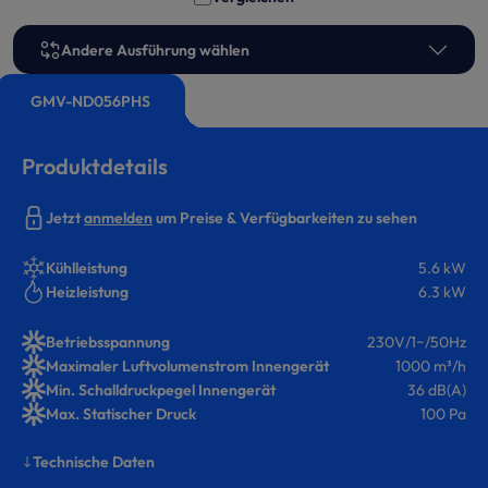
Andere Ausführung wählen
GMV-ND056PHS
Produktdetails
Jetzt
anmelden
um Preise & Verfügbarkeiten zu sehen
Kühlleistung
5.6 kW
Heizleistung
6.3 kW
Betriebsspannung
230V/1~/50Hz
Maximaler Luftvolumenstrom Innengerät
1000 m³/h
Min. Schalldruckpegel Innengerät
36 dB(A)
Max. Statischer Druck
100 Pa
Technische Daten