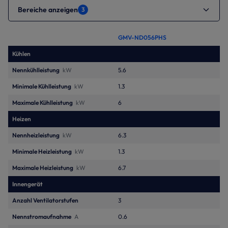
Bereiche anzeigen
3
GMV-ND056PHS
Kühlen
Nennkühlleistung
kW
5.6
Minimale Kühlleistung
kW
1.3
Maximale Kühlleistung
kW
6
Heizen
Nennheizleistung
kW
6.3
Minimale Heizleistung
kW
1.3
Maximale Heizleistung
kW
6.7
Innengerät
Anzahl Ventilatorstufen
3
Nennstromaufnahme
A
0.6