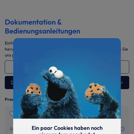
Dokumentation &
Bedienungsanleitungen
Einfach die benötigten Dokumente auswählen und gesammelt
herunterladen. Sollten Sie weitere Daten benötigen, sprechen Sie
uns gerne jederzeit an.
GMV-ND056PHS 5.6 kW
Andere Ausführung wählen
Produktinformationen
Montage- und Betriebsanleitung
Ein paar Cookies haben noch
🔒
Konformitätserklärung