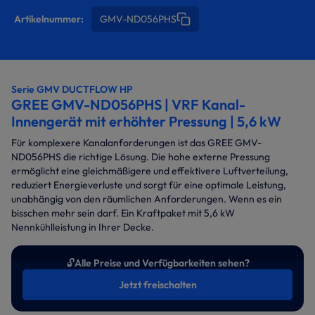
Artikelnummer:
GMV-ND056PHS
Serie GMV DUCTFLOW HP
GREE GMV-ND056PHS | VRF Kanal-
Innengerät mit erhöhter Pressung | 5,6 kW
Für komplexere Kanalanforderungen ist das GREE GMV-
ND056PHS
die richtige Lösung. Die hohe externe Pressung
ermöglicht eine gleichmäßigere und effektivere Luftverteilung,
reduziert Energieverluste und sorgt für eine optimale Leistung,
unabhängig von den räumlichen Anforderungen. Wenn es ein
bisschen mehr sein darf. Ein Kraftpaket mit 5,6 kW
Nennkühlleistung in Ihrer Decke.
🔓
Alle Preise und Verfügbarkeiten sehen?
Jetzt freischalten