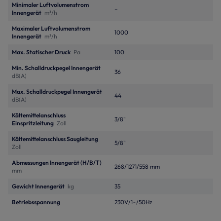
Minimaler Luftvolumenstrom
–
Innengerät
m³/h
Maximaler Luftvolumenstrom
1000
Innengerät
m³/h
Max. Statischer Druck
Pa
100
Min. Schalldruckpegel Innengerät
36
dB(A)
Max. Schalldruckpegel Innengerät
44
dB(A)
Kältemittelanschluss
3/8"
Einspritzleitung
Zoll
Kältemittelanschluss Saugleitung
5/8"
Zoll
Abmessungen Innengerät (H/B/T)
268/1271/558 mm
mm
Gewicht Innengerät
kg
35
Betriebsspannung
230V/1~/50Hz