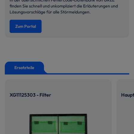
In der übersichtlichen Fehlercode-Datenbank von GREE
finden Sie schnell und unkompliziert die Erläuterungen und
Lösungsvorschläge für alle Störmeldungen.
Zum Portal
Ersatzteile
XG11125303 - Filter
Haupt