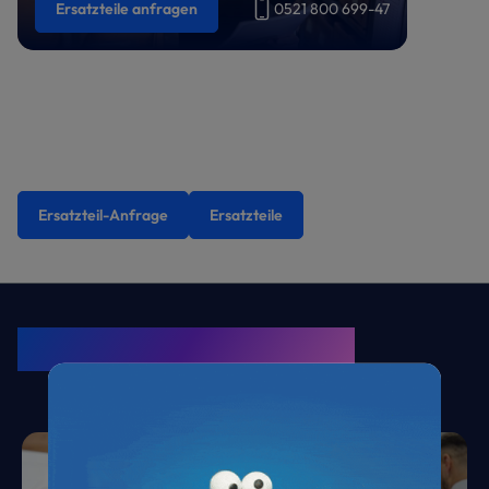
Ersatzteile anfragen
0521 800 699-47
Ersatzteil-Anfrage
Ersatzteile
KRONE Friends
Kälte. Klima. KRONE.