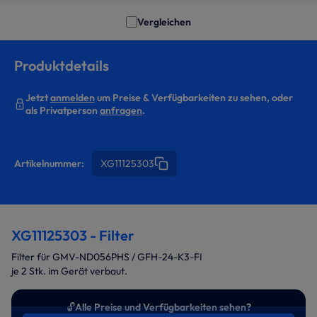
Vergleichen
Produktdetails
Jetzt
anmelden
um Preise & Verfügbarkeiten zu sehen, oder
als Privatperson
anfragen
.
Artikelnummer:
XG11125303
XG11125303 - Filter
Filter für GMV-ND056PHS / GFH-24-K3-FI
je 2 Stk. im Gerät verbaut.
🔓
Alle Preise und Verfügbarkeiten sehen?