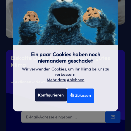
Ein paar Cookies haben noch
Eiskalte Deals & heiße News für gutes
niemandem geschadet
Klima
Wir verwenden Cookies, um Ihr Klima bei uns zu
verbessern.
Mehr dazu
Ablehnen
Aktionen
News
Termine
Konfigurieren
👍 Zulassen