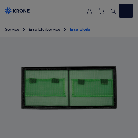
Zum Hauptinhalt springen
Service
Ersatzteilservice
Ersatzteile
Bildergalerie überspringen