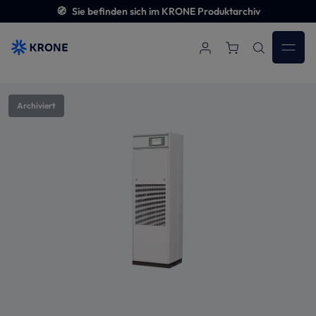
🧭
Sie befinden sich im KRONE Produktarchiv
Zum Hauptinhalt springen
Bildergalerie überspringen
Archiviert