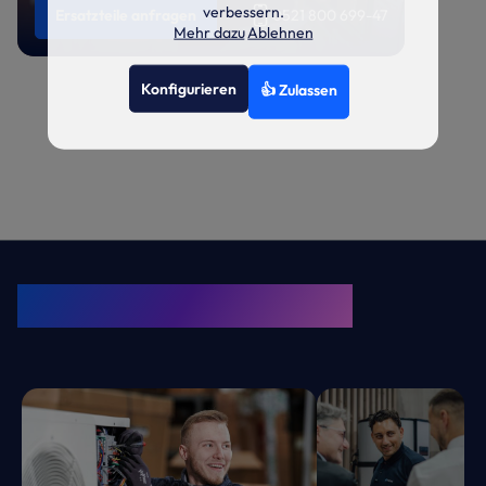
verbessern.
Ersatzteile anfragen
0521 800 699-47
Mehr dazu
Ablehnen
Konfigurieren
👍 Zulassen
KRONE Friends
Kälte. Klima. KRONE.