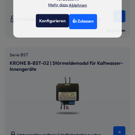
Mehr dazu
Ablehnen
Jetzt
anmelden
um Preise & Verfügbarkeiten zu sehen
Konfigurieren
👍 Zulassen
Vergleichen
Serie BST
KRONE B-BST-02 | Störmeldemodul für Kaltwasser-
Innengeräte
Jetzt
anmelden
um Preise & Verfügbarkeiten zu sehen