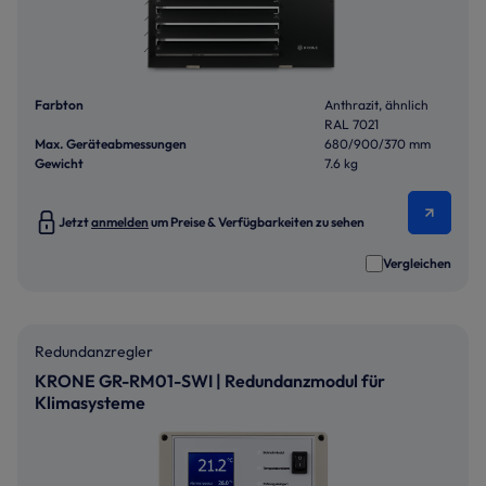
Farbton
Anthrazit, ähnlich
RAL 7021
Max. Geräteabmessungen
680/900/370 mm
Gewicht
7.6 kg
Jetzt
anmelden
um Preise & Verfügbarkeiten zu sehen
Vergleichen
Redundanzregler
KRONE GR-RM01-SWI | Redundanzmodul für
Klimasysteme