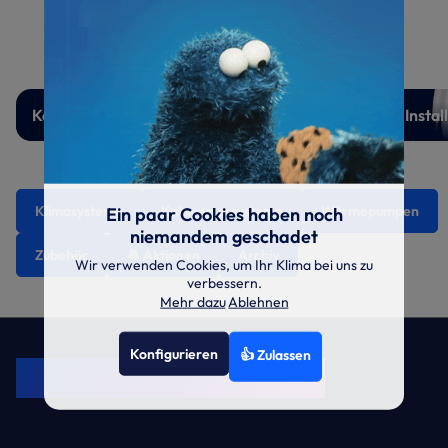
Kondensatpumpen
Instal
Klimasysteme
Kaltwassersysteme
Wärmepumpen
Ein paar Cookies haben noch
niemandem geschadet
Zubehör
🔔 Aktionen
Archiv
Wir verwenden Cookies, um Ihr Klima bei uns zu
verbessern.
Mehr dazu
Ablehnen
KRONE Friends
Konfigurieren
👍 Zulassen
Kälte. Klima. KRONE.