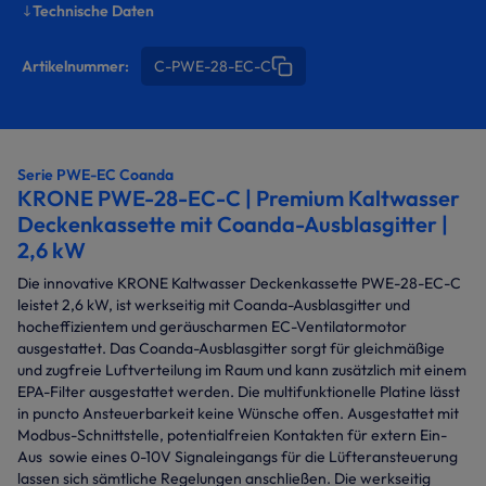
Technische Daten
Artikelnummer:
C-PWE-28-EC-C
Serie PWE-EC Coanda
KRONE PWE-28-EC-C | Premium Kaltwasser
Deckenkassette mit Coanda-Ausblasgitter |
2,6 kW
Die innovative KRONE Kaltwasser Deckenkassette PWE-28-EC-C
leistet 2,6 kW, ist werkseitig mit Coanda-Ausblasgitter und
hocheffizientem und geräuscharmen EC-Ventilatormotor
ausgestattet. Das Coanda-Ausblasgitter sorgt für gleichmäßige
und zugfreie Luftverteilung im Raum und kann zusätzlich mit einem
EPA-Filter ausgestattet werden. Die multifunktionelle Platine lässt
in puncto Ansteuerbarkeit keine Wünsche offen. Ausgestattet mit
Modbus-Schnittstelle, potentialfreien Kontakten für extern Ein-
Aus sowie eines 0-10V Signaleingangs für die Lüfteransteuerung
lassen sich sämtliche Regelungen anschließen. Die werkseitig