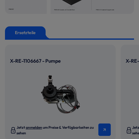
Ersatzteile
X-RE-1106667 - Pumpe
X-RE-
Jetzt
anmelden
um Preise & Verfügbarkeiten zu
Jet
sehen
seh