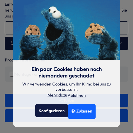
Einfach die benötigten Dokumente auswählen und gesammelt
herunterladen. Sollten Sie weitere Daten benötigen, sprechen Sie
uns gerne jederzeit an.
C-PWE-28-EC-C 2.6 kW
Andere Ausführung wählen
Produktinformationen
Ein paar Cookies haben noch
Montage- und Betriebsanleitung
niemandem geschadet
Wir verwenden Cookies, um Ihr Klima bei uns zu
verbessern.
Mehr dazu
Ablehnen
Teilen
Konfigurieren
👍 Zulassen
Auswahl herunterladen