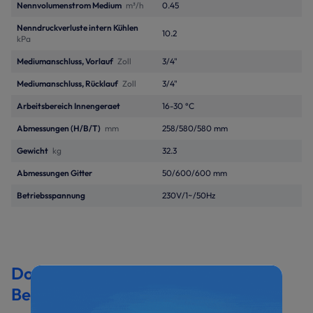
Nennvolumenstrom Medium
m³/h
0.45
Nenndruckverluste intern Kühlen
10.2
kPa
Mediumanschluss, Vorlauf
Zoll
3/4"
Mediumanschluss, Rücklauf
Zoll
3/4"
Arbeitsbereich Innengeraet
16-30 °C
Abmessungen (H/B/T)
mm
258/580/580 mm
Gewicht
kg
32.3
Abmessungen Gitter
50/600/600 mm
Betriebsspannung
230V/1~/50Hz
Dokumentation &
Bedienungsanleitungen