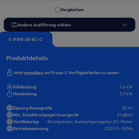
Vergleichen
Andere Ausführung wählen
C-PWE-28-EC-C
Produktdetails
Jetzt
anmelden
um Preise & Verfügbarkeiten zu sehen
Kühlleistung
2.6 kW
Heizleistung
3.7 kW
Eignung Raumgröße
25 m²
Min. Schalldruckpegel Innengerät
21 dB(A)
Ventilatortyp
Bürstenloser, drehzahlgeregelter EC-Motor
Betriebsspannung
230V/1~/50Hz