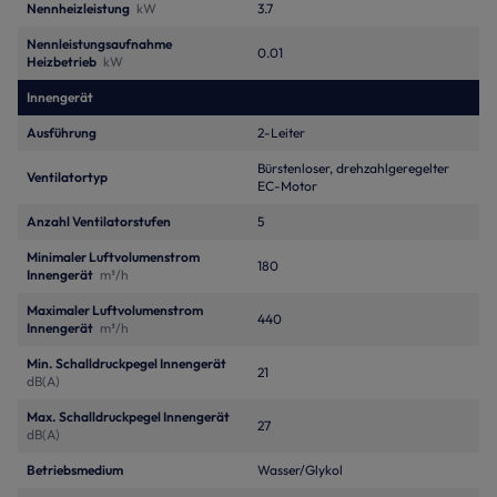
Nennheizleistung
kW
3.7
Nennleistungsaufnahme
0.01
Heizbetrieb
kW
Innengerät
Ausführung
2-Leiter
Bürstenloser, drehzahlgeregelter
Ventilatortyp
EC-Motor
Anzahl Ventilatorstufen
5
Minimaler Luftvolumenstrom
180
Innengerät
m³/h
Maximaler Luftvolumenstrom
440
Innengerät
m³/h
Min. Schalldruckpegel Innengerät
21
dB(A)
Max. Schalldruckpegel Innengerät
27
dB(A)
Betriebsmedium
Wasser/Glykol