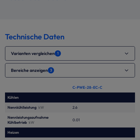
Technische Daten
Varianten vergleichen
1
Bereiche anzeigen
3
C-PWE-28-EC-C
Kühlen
Nennkühlleistung
kW
2.6
Nennleistungsaufnahme
0.01
Kühlbetrieb
kW
Heizen