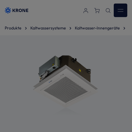
Zum Hauptinhalt springen
Produkte
Kaltwassersysteme
Kaltwasser-Innengeräte
C
Bildergalerie überspringen