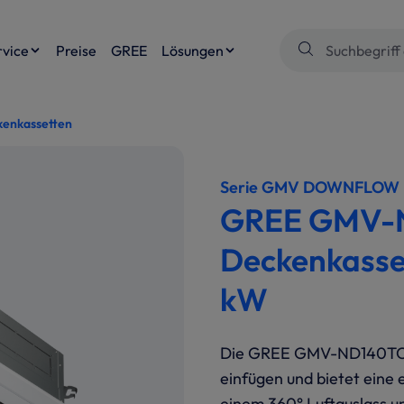
rvice
Preise
GREE
Lösungen
enkassetten
Serie GMV DOWNFLOW
GREE GMV-N
Deckenkasset
kW
Die GREE GMV-ND140TC De
einfügen und bietet eine 
einem 360° Luftauslass un