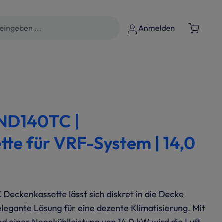
Anmelden
D140TC |
te für VRF-System | 14,0
ckenkassette lässt sich diskret in die Decke
elegante Lösung für eine dezente Klimatisierung. Mit
d einer Nennkühlleistung von 14,0 kW wird die Luft