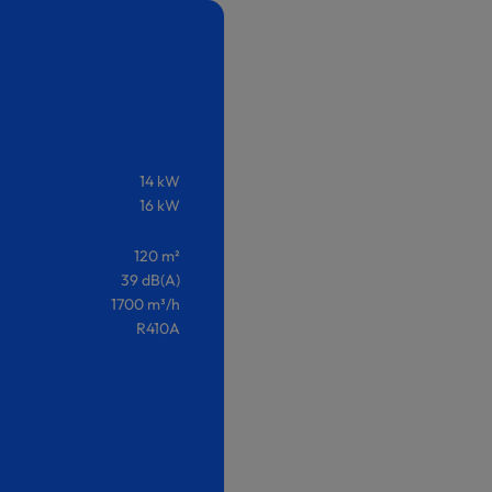
14 kW
16 kW
120 m²
39 dB(A)
1700 m³/h
R410A