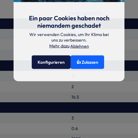
GMV-ND140TC
Ein paar Cookies haben noch
niemandem geschadet
14
Wir verwenden Cookies, um Ihr Klima bei
uns zu verbessern.
2
Mehr dazu
Ablehnen
14.9
Konfigurieren
👍 Zulassen
16
2
16.5
3
0.6