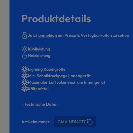
Produktdetails
Jetzt
anmelden
um Preise & Verfügbarkeiten zu sehen
Kühlleistung
Heizleistung
Eignung Raumgröße
Min. Schalldruckpegel Innengerät
Maximaler Luftvolumenstrom Innengerät
Kältemittel
Technische Daten
Artikelnummer:
GMV-ND140TC