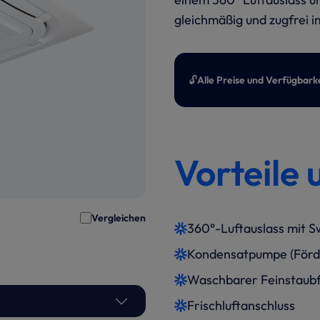
gleichmäßig und zugfrei i
🔓
Alle Preise und Verfügbark
Vorteile 
Vergleichen
360°-Luftauslass mit S
Kondensatpumpe (Förde
Waschbarer Feinstaubf
Frischluftanschluss