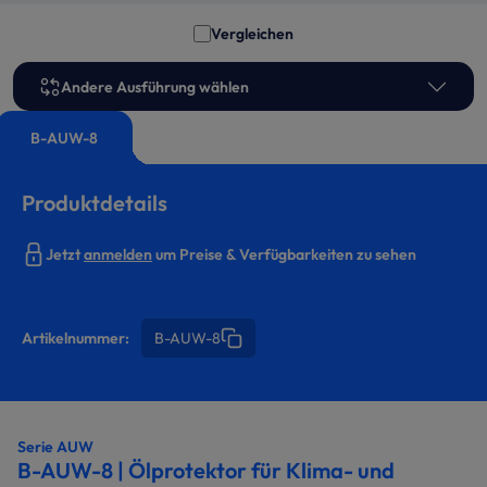
Vergleichen
Andere Ausführung wählen
B-AUW-8
Produktdetails
Jetzt
anmelden
um Preise & Verfügbarkeiten zu sehen
Artikelnummer:
B-AUW-8
Serie AUW
B-AUW-8 | Ölprotektor für Klima- und