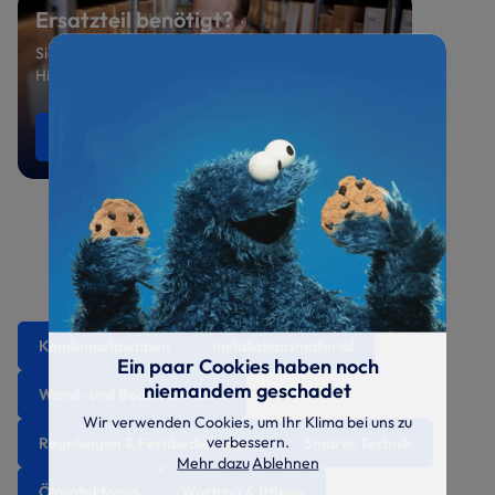
Ersatzteil benötigt?
Sie suchen ein spezielles Ersatzteil oder benötigen
Hilfe bei der Auswahl? Sprechen Sie uns an.
Ersatzteile anfragen
0521 800 699-47
Kondensatpumpen
Installationsmaterial
Ein paar Cookies haben noch
niemandem geschadet
Wand- und Bodenkonsolen
Wir verwenden Cookies, um Ihr Klima bei uns zu
verbessern.
Regelungen & Fernbedienungen
Smarte Technik
Mehr dazu
Ablehnen
Ölprotektoren
Wartung & Pflege