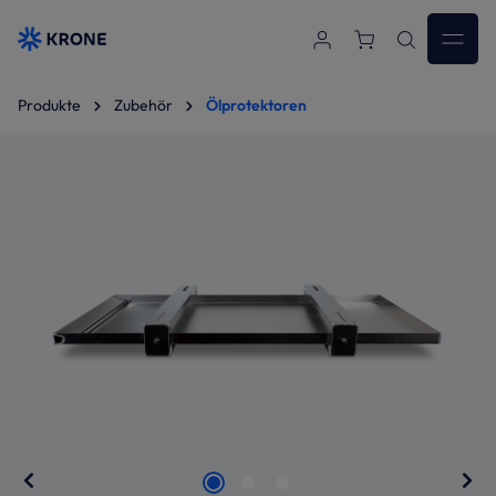
Zum Hauptinhalt springen
Produkte
Zubehör
Ölprotektoren
Bildergalerie überspringen