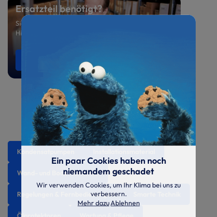
Ersatzteil benötigt?
Sie suchen ein spezielles Ersatzteil oder benötigen
Hilfe bei der Auswahl? Sprechen Sie uns an.
Ersatzteile anfragen
0521 800 699-47
Kondensatpumpen
Installationsmaterial
Ein paar Cookies haben noch
niemandem geschadet
Wand- und Bodenkonsolen
Wir verwenden Cookies, um Ihr Klima bei uns zu
verbessern.
Regelungen & Fernbedienungen
Smarte Technik
Mehr dazu
Ablehnen
Ölprotektoren
Wartung & Pflege