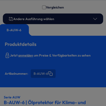
Vergleichen
Andere Ausführung wählen
B-AUW-6
Produktdetails
Jetzt
anmelden
um Preise & Verfügbarkeiten zu sehen
Artikelnummer:
B-AUW-6
Serie AUW
B-AUW-6 | Ölprotektor für Klima- und