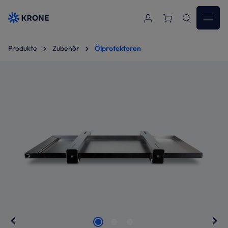
Zum Hauptinhalt springen
Produkte
Zubehör
Ölprotektoren
Bildergalerie überspringen