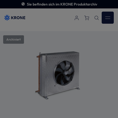
🧭
Sie befinden sich im KRONE Produktarchiv
Zum Hauptinhalt springen
Bildergalerie überspringen
Archiviert