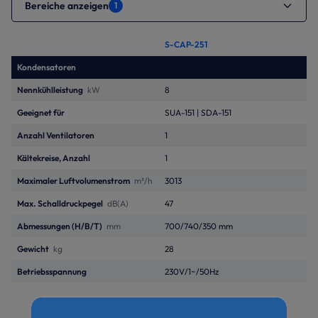
Bereiche anzeigen
1
S-CAP-251
Kondensatoren
Nennkühlleistung
kW
8
Geeignet für
SUA-151 | SDA-151
Anzahl Ventilatoren
1
Kältekreise, Anzahl
1
Maximaler Luftvolumenstrom
m³/h
3013
Max. Schalldruckpegel
dB(A)
47
Abmessungen (H/B/T)
mm
700/740/350 mm
Gewicht
kg
28
Betriebsspannung
230V/1~/50Hz