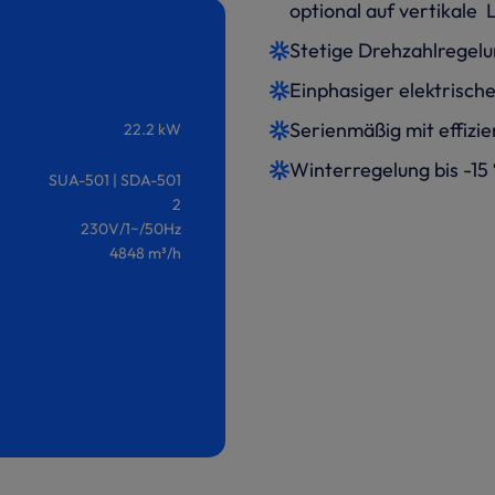
optional auf vertikale
Stetige Drehzahlregelu
Einphasiger elektrisch
Serienmäßig mit effizi
22.2 kW
Winterregelung bis -1
SUA-501 | SDA-501
2
230V/1~/50Hz
4848 m³/h