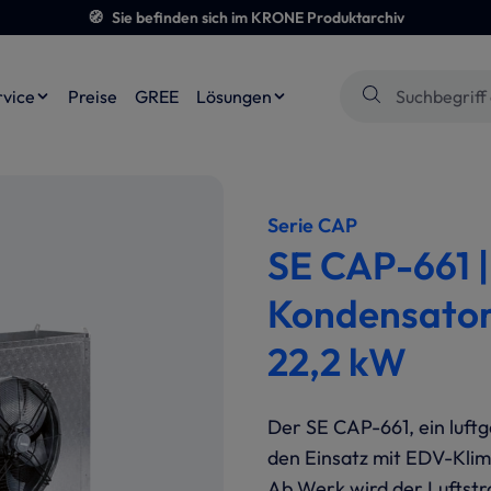
🧭
Sie befinden sich im KRONE Produktarchiv
rvice
Preise
GREE
Lösungen
Serie CAP
SE CAP-661 |
Kondensator
22,2 kW
Der SE CAP-661, ein luft
den Einsatz mit EDV-Kli
Ab Werk wird der Luftstro