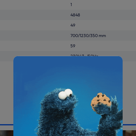
1
4848
49
700/1230/350 mm
59
230V/1~/50Hz