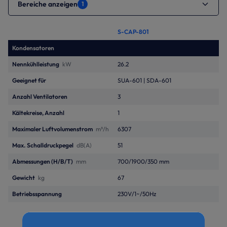
Bereiche anzeigen
1
S-CAP-801
Kondensatoren
Nennkühlleistung
kW
26.2
Geeignet für
SUA-601 | SDA-601
Anzahl Ventilatoren
3
Kältekreise, Anzahl
1
Maximaler Luftvolumenstrom
m³/h
6307
Max. Schalldruckpegel
dB(A)
51
Abmessungen (H/B/T)
mm
700/1900/350 mm
Gewicht
kg
67
Betriebsspannung
230V/1~/50Hz