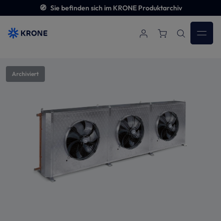
🧭
Sie befinden sich im KRONE Produktarchiv
Zum Hauptinhalt springen
Bildergalerie überspringen
Archiviert