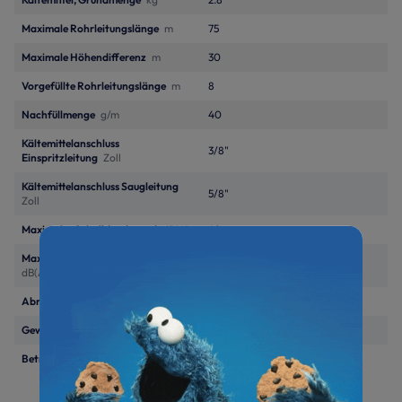
Maximale Rohrleitungslänge
m
75
Maximale Höhendifferenz
m
30
Vorgefüllte Rohrleitungslänge
m
8
Nachfüllmenge
g/m
40
Kältemittelanschluss
3/8"
Einspritzleitung
Zoll
Kältemittelanschluss Saugleitung
5/8"
Zoll
Maximaler Schalldruckpegel
dB(A)
48
Maximaler Schallleistungspegel
73
dB(A)
Abmessungen (H x B x T)
mm
820/940/460 mm
Gewicht Außengerät
kg
100
Betriebsspannung
400V/3~/50Hz