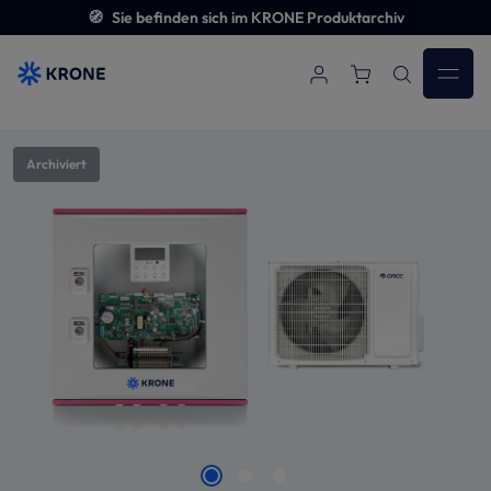
🧭
Sie befinden sich im KRONE Produktarchiv
Zum Hauptinhalt springen
Bildergalerie überspringen
Archiviert