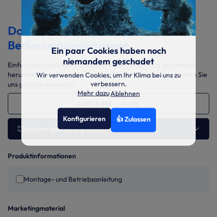
Dokumentation &
Bedienungsanleitungen
Ein paar Cookies haben noch
niemandem geschadet
Einfach die benötigten Dokumente auswählen und gesammelt
herunterladen. Sollten Sie weitere Daten benötigen, sprechen Sie
Wir verwenden Cookies, um Ihr Klima bei uns zu
verbessern.
uns gerne jederzeit an.
Mehr dazu
Ablehnen
LKIT-2-140 14 kW
Konfigurieren
👍 Zulassen
Andere Ausführung wählen
Produktinformationen
Montage- und Betriebsanleitung
Marketingmaterial