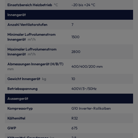
Einsatzbereich Heizbetrieb
°C
-20 bis +24 °C
Innengerät
Anzahl Ventilatorstufen
7
Minimaler Luftvolumenstrom
1500
Innengerät
m³/h
Maximaler Luftvolumenstrom
2800
Innengerät
m³/h
Abmessungen Innengerät (H/B/T)
400/400/200 mm
mm
Gewicht Innengerät
kg
10
Betriebsspannung
400V/3~/50Hz
Aussengerät
Kompressortyp
G10 Inverter-Rollkolben
Kältemittel
R32
GWP
675
Kältemittel, Grundmenge
kg
2.8