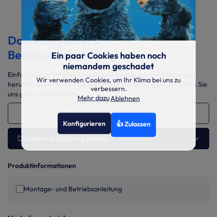
Dokumentation &
Bedienungsanleitungen
Ein paar Cookies haben noch
niemandem geschadet
Einfach die benötigten Dokumente auswählen und gesammelt
Wir verwenden Cookies, um Ihr Klima bei uns zu
herunterladen. Sollten Sie weitere Daten benötigen, sprechen Sie
verbessern.
uns gerne jederzeit an.
Mehr dazu
Ablehnen
LKIT-2-125 12 kW
Konfigurieren
👍 Zulassen
Andere Ausführung wählen
Produktinformationen
Montage- und Betriebsanleitung