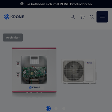
🧭
Sie befinden sich im KRONE Produktarchiv
Zum Hauptinhalt springen
Bildergalerie überspringen
Archiviert