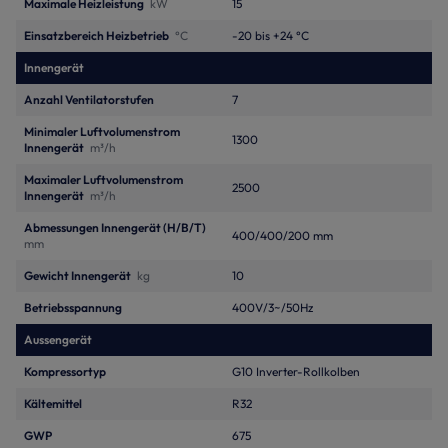
Maximale Heizleistung
kW
15
Einsatzbereich Heizbetrieb
°C
-20 bis +24 °C
Innengerät
Anzahl Ventilatorstufen
7
Minimaler Luftvolumenstrom
1300
Innengerät
m³/h
Maximaler Luftvolumenstrom
2500
Innengerät
m³/h
Abmessungen Innengerät (H/B/T)
400/400/200 mm
mm
Gewicht Innengerät
kg
10
Betriebsspannung
400V/3~/50Hz
Aussengerät
Kompressortyp
G10 Inverter-Rollkolben
Kältemittel
R32
GWP
675