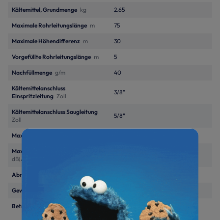
Kältemittel, Grundmenge
kg
2.65
Maximale Rohrleitungslänge
m
75
Maximale Höhendifferenz
m
30
Vorgefüllte Rohrleitungslänge
m
5
Nachfüllmenge
g/m
40
Kältemittelanschluss
3/8"
Einspritzleitung
Zoll
Kältemittelanschluss Saugleitung
5/8"
Zoll
Maximaler Schalldruckpegel
dB(A)
47
Maximaler Schallleistungspegel
70
dB(A)
Abmessungen (H x B x T)
mm
820/940/460 mm
Gewicht Außengerät
kg
98
Betriebsspannung
400V/3~/50Hz