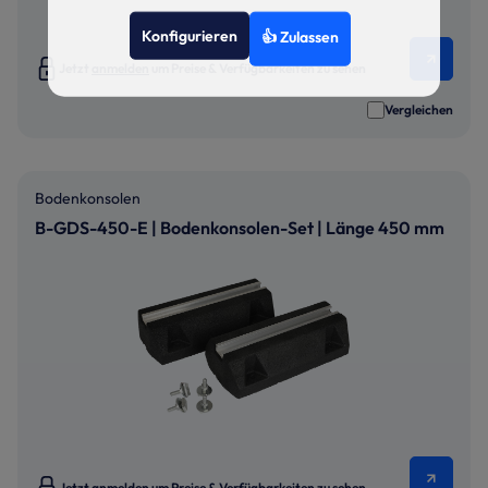
Konfigurieren
👍 Zulassen
Jetzt
anmelden
um Preise & Verfügbarkeiten zu sehen
Vergleichen
Bodenkonsolen
B-GDS-450-E | Bodenkonsolen-Set | Länge 450 mm
Jetzt
anmelden
um Preise & Verfügbarkeiten zu sehen