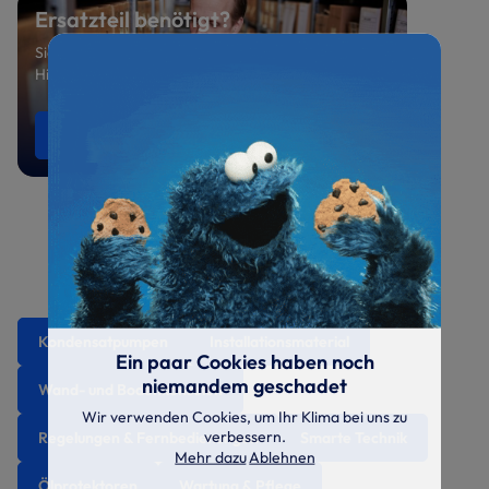
Ersatzteil benötigt?
Sie suchen ein spezielles Ersatzteil oder benötigen
Hilfe bei der Auswahl? Sprechen Sie uns an.
Ersatzteile anfragen
0521 800 699-47
Kondensatpumpen
Installationsmaterial
Ein paar Cookies haben noch
niemandem geschadet
Wand- und Bodenkonsolen
Wir verwenden Cookies, um Ihr Klima bei uns zu
verbessern.
Regelungen & Fernbedienungen
Smarte Technik
Mehr dazu
Ablehnen
Ölprotektoren
Wartung & Pflege