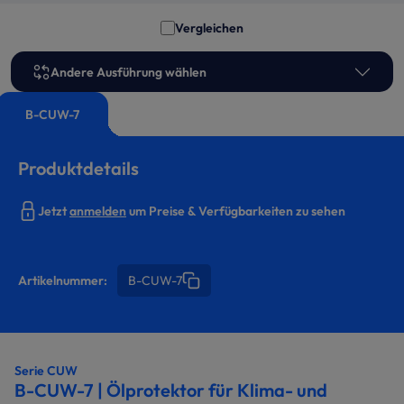
Vergleichen
Andere Ausführung wählen
B-CUW-7
Produktdetails
Jetzt
anmelden
um Preise & Verfügbarkeiten zu sehen
Artikelnummer:
B-CUW-7
Serie CUW
B-CUW-7 | Ölprotektor für Klima- und