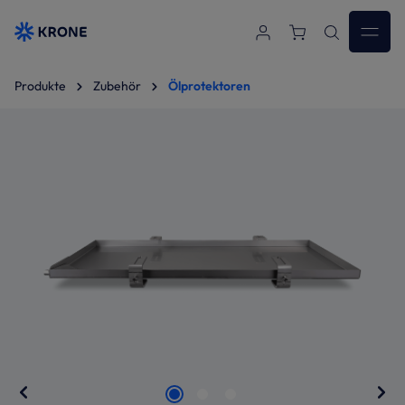
Zum Hauptinhalt springen
Produkte
Zubehör
Ölprotektoren
Bildergalerie überspringen