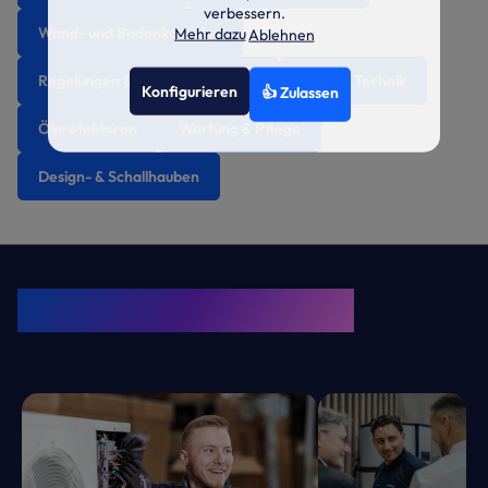
verbessern.
Wand- und Bodenkonsolen
Mehr dazu
Ablehnen
Regelungen & Fernbedienungen
Smarte Technik
Konfigurieren
👍 Zulassen
Ölprotektoren
Wartung & Pflege
Design- & Schallhauben
KRONE Friends
Kälte. Klima. KRONE.