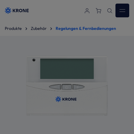
Zum Hauptinhalt springen
Produkte
Zubehör
Regelungen & Fernbedienungen
Bildergalerie überspringen