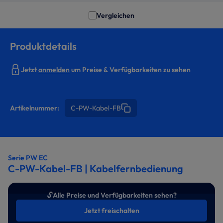
Vergleichen
Produktdetails
Jetzt
anmelden
um Preise & Verfügbarkeiten zu sehen
Artikelnummer:
C-PW-Kabel-FB
Serie PW EC
C-PW-Kabel-FB | Kabelfernbedienung
🔓
Alle Preise und Verfügbarkeiten sehen?
Jetzt freischalten