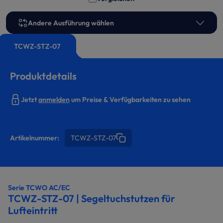
Andere Ausführung wählen
TCWZ-STZ-07
Produktdetails
Jetzt
anmelden
um Preise & Verfügbarkeiten zu sehen
Artikelnummer:
TCWZ-STZ-07
Serie TCWO AC/EC
TCWZ-STZ-07 | Segeltuchstutzen für
Lufteintritt