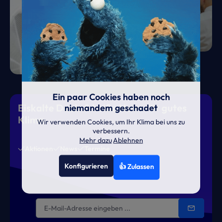
Ein paar Cookies haben noch
Eiskalte Deals & heiße News für gutes
niemandem geschadet
Klima
Wir verwenden Cookies, um Ihr Klima bei uns zu
verbessern.
Mehr dazu
Ablehnen
Aktionen
News
Termine
Konfigurieren
👍 Zulassen