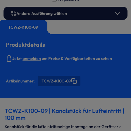
Andere Ausführung wählen
TCWZ-K100-09
Produktdetails
Jetzt
anmelden
um Preise & Verfügbarkeiten zu sehen
Artikelnummer:
TCWZ-K100-09
TCWZ-K100-09 | Kanalstück für Lufteintritt |
100 mm
Kanalstück für die lufteintrittsseitige Montage an der Gerätserie