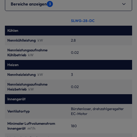
Bereiche anzeigen
3
SLWG-28-DC
Kühlen
Nennkühlleistung
kW
2.8
Nennleistungsaufnahme
0.02
Kühlbetrieb
kW
Heizen
Nennheizleistung
kW
3
Nennleistungsaufnahme
0.02
Heizbetrieb
kW
Innengerät
Bürstenloser, drehzahlgeregelter
Ventilatortyp
EC-Motor
Minimaler Luftvolumenstrom
180
Innengerät
m³/h