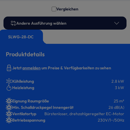
Vergleichen
Andere Ausführung wählen
SLWG-28-DC
Produktdetails
Jetzt
anmelden
um Preise & Verfügbarkeiten zu sehen
Kühlleistung
2.8 kW
Heizleistung
3 kW
Eignung Raumgröße
25 m²
Min. Schalldruckpegel Innengerät
26 dB(A)
Ventilatortyp
Bürstenloser, drehzahlgeregelter EC-Motor
Betriebsspannung
230V/1~/50Hz