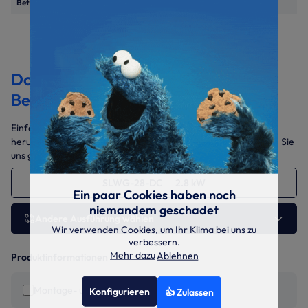
Betriebsspannung
230V/1~/50Hz
Dokumentation &
Bedienungsanleitungen
Einfach die benötigten Dokumente auswählen und gesammelt
herunterladen. Sollten Sie weitere Daten benötigen, sprechen Sie
uns gerne jederzeit an.
SLWG-28-DC 2.8 kW
Ein paar Cookies haben noch
niemandem geschadet
Andere Ausführung wählen
Wir verwenden Cookies, um Ihr Klima bei uns zu
verbessern.
Mehr dazu
Ablehnen
Produktinformationen
Montage- und Betriebsanleitung
Konfigurieren
👍 Zulassen