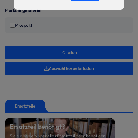
Marketingmaterial
Prospekt
Teilen
Auswahl herunterladen
Ersatzteile
Ersatzteil benötigt?
Sie suchen ein spezielles Ersatzteil oder benötigen