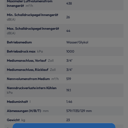
Maximaler Luftvolumenstrom
438
Innengerät
m³/h
Min. Schalldruckpegel Innengerät
26
dB(A)
Max. Schalldruckpegel Innengerät
44
dB(A)
Betriebsmedium
Wasser/Glykol
Betriebsdruck max
kPa
1000
Mediumanschluss, Vorlauf
Zoll
3/4"
Mediumanschluss, Rücklauf
Zoll
3/4"
Nennvolumenstrom Medium
m³/h
519
Nenndruckverluste intern Kühlen
19.1
kPa
Mediuminhalt
l
1.46
Abmessungen (H/B/T)
mm
579/1135/129 mm
Gewicht
kg
23