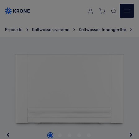
Zum Hauptinhalt springen
Produkte
Kaltwassersysteme
Kaltwasser-Innengeräte
T
Bildergalerie überspringen