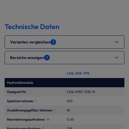
Technische Daten
Varianten vergleichen
1
Bereiche anzeigen
1
LSQ-035-TPS
Hydraulikmodule
Geeignet für
LSQ-WRF-035-M
Speichervolumen
l
100
Ausdehnungsgefäss, Volumen
l
18
Nennleistungsaufnahme
W
0.45
Nennstromaufnahme
A
1.95