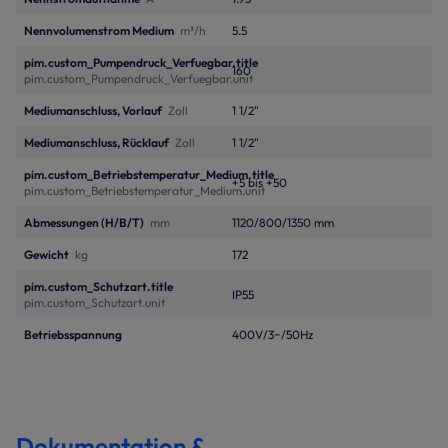
Nennvolumenstrom Medium
m³/h
5.5
pim.custom_Pumpendruck_Verfuegbar.title
160
pim.custom_Pumpendruck_Verfuegbar.unit
Mediumanschluss, Vorlauf
Zoll
1 1/2"
Mediumanschluss, Rücklauf
Zoll
1 1/2"
pim.custom_Betriebstemperatur_Medium.title
+5 bis +50
pim.custom_Betriebstemperatur_Medium.unit
Abmessungen (H/B/T)
mm
1120/800/1350 mm
Gewicht
kg
172
pim.custom_Schutzart.title
IP55
pim.custom_Schutzart.unit
Betriebsspannung
400V/3~/50Hz
Dokumentation &