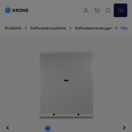
Zum Hauptinhalt springen
Produkte
Kaltwassersysteme
Kaltwassererzeuger
Hydra
Bildergalerie überspringen