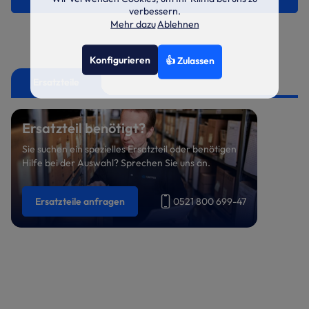
verbessern.
Mehr dazu
Ablehnen
Konfigurieren
👍 Zulassen
Ersatzteile
Ersatzteil benötigt?
Sie suchen ein spezielles Ersatzteil oder benötigen
Hilfe bei der Auswahl? Sprechen Sie uns an.
Ersatzteile anfragen
0521 800 699-47