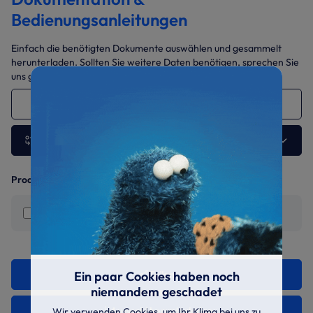
Bedienungsanleitungen
Einfach die benötigten Dokumente auswählen und gesammelt
herunterladen. Sollten Sie weitere Daten benötigen, sprechen Sie
uns gerne jederzeit an.
LSQ-035-TPS
Andere Ausführung wählen
Produktinformationen
Montage- und Betriebsanleitung
Ein paar Cookies haben noch
Teilen
niemandem geschadet
Auswahl herunterladen
Wir verwenden Cookies, um Ihr Klima bei uns zu