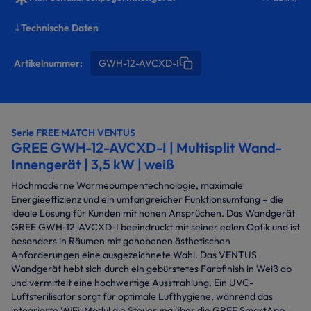
Technische Daten
Artikelnummer:
GWH-12-AVCXD-I
Serie FREE MATCH VENTUS
GREE GWH-12-AVCXD-I | Multisplit Wand-
Innengerät | 3,5 kW | weiß
Hochmoderne Wärmepumpentechnologie, maximale
Energieeffizienz und ein umfangreicher Funktionsumfang – die
ideale Lösung für Kunden mit hohen Ansprüchen. Das Wandgerät
GREE GWH-12-AVCXD-I beeindruckt mit seiner edlen Optik und ist
besonders in Räumen mit gehobenen ästhetischen
Anforderungen eine ausgezeichnete Wahl. Das VENTUS
Wandgerät hebt sich durch ein gebürstetes Farbfinish in Weiß ab
und vermittelt eine hochwertige Ausstrahlung. Ein UVC-
Luftsterilisator sorgt für optimale Lufthygiene, während das
integrierte WiFi-Modul die Steuerung über die GREE SmartApp