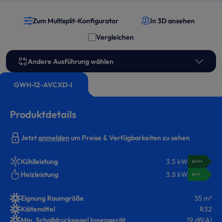
Zum Multisplit-Konfigurator
In 3D ansehen
Vergleichen
Andere Ausführung wählen
GWH-12-AVCXD-I
Produktdetails
Jetzt
anmelden
um Preise & Verfügbarkeiten zu sehen
Kühlleistung
3.5 kW
A+++
Heizleistung
3.8 kW
A++
Eignung Raumgröße
35 m²
Kältemittel
R32
Min. Schalldruckpegel Innengerät
19 dB(A)