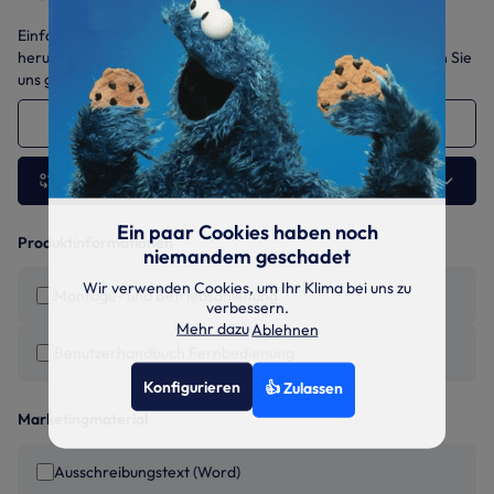
Einfach die benötigten Dokumente auswählen und gesammelt
herunterladen. Sollten Sie weitere Daten benötigen, sprechen Sie
uns gerne jederzeit an.
GWH-12-AVCXD-I 3.5 kW
Andere Ausführung wählen
Ein paar Cookies haben noch
Produktinformationen
niemandem geschadet
Wir verwenden Cookies, um Ihr Klima bei uns zu
Montage- und Betriebsanleitung
verbessern.
Mehr dazu
Ablehnen
Benutzerhandbuch Fernbedienung
Konfigurieren
👍 Zulassen
Marketingmaterial
Ausschreibungstext (Word)