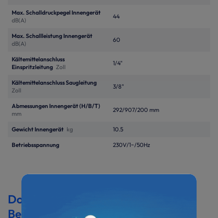
Max. Schalldruckpegel Innengerät
44
dB(A)
Max. Schallleistung Innengerät
60
dB(A)
Kältemittelanschluss
1/4"
Einspritzleitung
Zoll
Kältemittelanschluss Saugleitung
3/8"
Zoll
Abmessungen Innengerät (H/B/T)
292/907/200 mm
mm
Gewicht Innengerät
kg
10.5
Betriebsspannung
230V/1~/50Hz
Dokumentation &
Bedienungsanleitungen