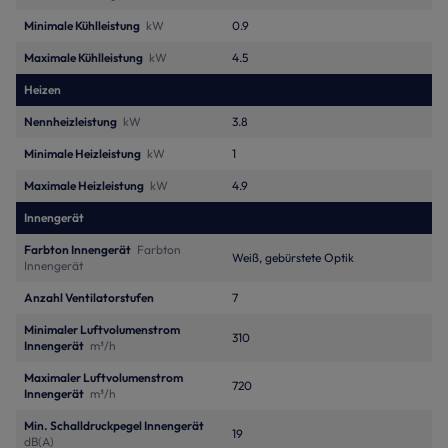
Minimale Kühlleistung
kW
0.9
Maximale Kühlleistung
kW
4.5
Heizen
Nennheizleistung
kW
3.8
Minimale Heizleistung
kW
1
Maximale Heizleistung
kW
4.9
Innengerät
Farbton Innengerät
Farbton
Weiß, gebürstete Optik
Innengerät
Anzahl Ventilatorstufen
7
Minimaler Luftvolumenstrom
310
Innengerät
m³/h
Maximaler Luftvolumenstrom
720
Innengerät
m³/h
Min. Schalldruckpegel Innengerät
19
dB(A)