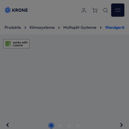
Zum Hauptinhalt springen
Produkte
Klimasysteme
Multisplit-Systeme
Wandgeräte 
Bildergalerie überspringen