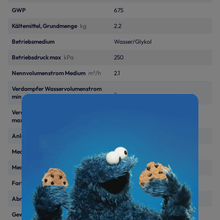
GWP
675
Kältemittel, Grundmenge
kg
2.2
Betriebsmedium
Wasser/Glykol
Betriebsdruck max
kPa
250
Nennvolumenstrom Medium
m³/h
2.1
Verdampfer Wasservolumenstrom
–
min.
m³/h
Verdampfer Wasservolumenstrom
–
max.
m³/h
Anlagendruck Verfügbar
kPa
48
Mediumanschluss, Vorlauf
Zoll
1"
Mediumanschluss, Rücklauf
Zoll
1"
Farbton
ähnlich RAL 9002
Abmessungen (H/B/T)
mm
878/1200/460 mm
Gewicht
kg
151