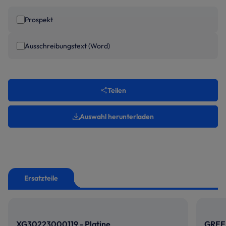
Prospekt
Ausschreibungstext (Word)
Teilen
Auswahl herunterladen
Ersatzteile
XG30223000119 - Platine
GREE 