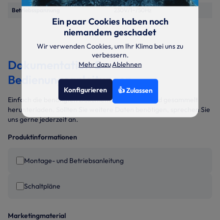
Betriebsspannung
230V/1~/50Hz
Ein paar Cookies haben noch
niemandem geschadet
Wir verwenden Cookies, um Ihr Klima bei uns zu
verbessern.
Dokumentation &
Mehr dazu
Ablehnen
Bedienungsanleitungen
Konfigurieren
👍 Zulassen
Einfach die benötigten Dokumente auswählen und gesammelt
herunterladen. Sollten Sie weitere Daten benötigen, sprechen Sie
uns gerne jederzeit an.
Produktinformationen
Montage- und Betriebsanleitung
Schaltpläne
Marketingmaterial