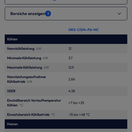
Bereiche anzeigen
3
GRS-CQ14-Pd-MC
Kühlen
Nennkühlleistung
kW
12
Minimale Kühlleistung
kW
3.7
Maximale Kühlleistung
kW
12.9
Nennleistungsaufnahme
2.86
Kühlbetrieb
kW
SEER
4.58
Einstellbereich Vorlauftemperatur
+7 bis +25
Kühlen
°C
Einsatzbereich Kühlbetrieb
°C
-15 bis +48 °C
Heizen