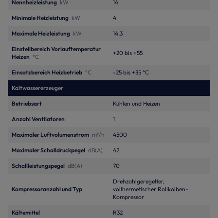
Nennheizleistung
kW
14
Minimale Heizleistung
kW
4
Maximale Heizleistung
kW
14.3
Einstellbereich Vorlauftemperatur
+20 bis +55
Heizen
°C
Einsatzbereich Heizbetrieb
°C
-25 bis +35 °C
Kaltwassererzeuger
Betriebsart
Kühlen und Heizen
Anzahl Ventilatoren
1
Maximaler Luftvolumenstrom
m³/h
4500
Maximaler Schalldruckpegel
dB(A)
42
Schallleistungspegel
dB(A)
70
Drehzahlgeregelter,
Kompressoranzahl und Typ
vollhermetischer Rollkolben-
Kompressor
Kältemittel
R32