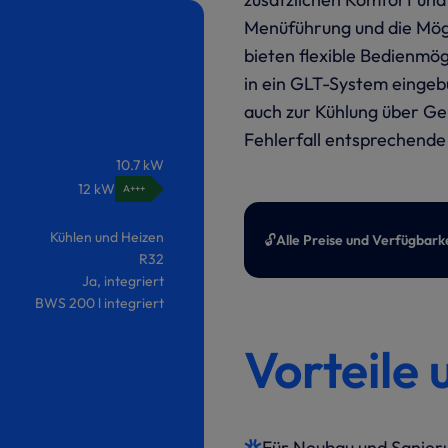
Menüführung und die Mögl
bieten flexible Bedienmö
in ein GLT-System einge
auch zur Kühlung über Ge
Fehlerfall entsprechende
10.7 kW
12 kW
A+++
Kühlen und Heizen
🔓
Alle Preise und Verfügbark
R32
Ja, integriert
BWS 200 l integriert
Vorteile 
Für Neubau und Sanier