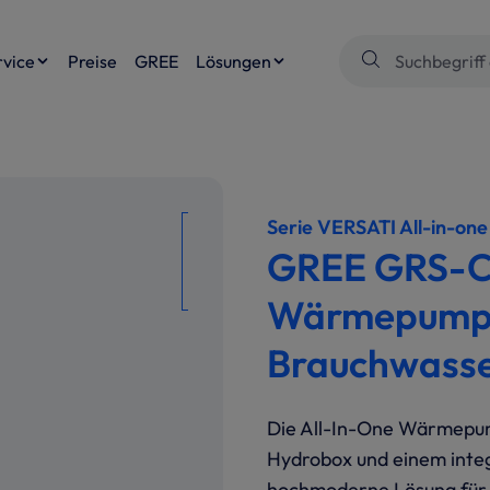
rvice
Preise
GREE
Lösungen
Serie VERSATI All-in-one
GREE GRS-CQ
Wärmepumpe
Brauchwasser
Die All-In-One Wärmepu
Hydrobox und einem integ
hochmoderne Lösung für d