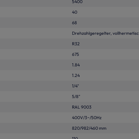
5400
40
68
Drehzahlgeregelter, vollhermetis
R32
675
1.84
1.24
1/4"
5/8"
RAL 9003
400V/3~/50Hz
820/982/460 mm
110