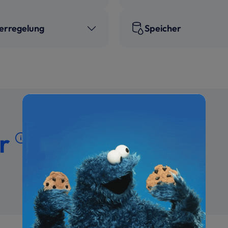
erregelung
Speicher
ör