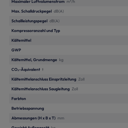
Maximaler Luftvolumenstrom
m³/h
Max. Schalldruckpegel
dB(A)
Schallleistungspegel
dB(A)
Kompressoranzahl und Typ
Kältemittel
GWP
Kältemittel, Grundmenge
kg
CO₂-Äquivalent
t
Kältemittelanschluss Einspritzleitung
Zoll
Kältemittelanschluss Saugleitung
Zoll
Farbton
Betriebsspannung
Abmessungen (H x B x T)
mm
Gewicht Außengerät
kg