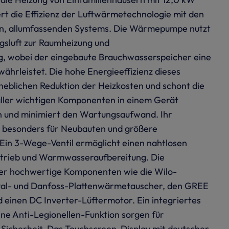
ert die Effizienz der Luftwärmetechnologie mit den
en, allumfassenden Systems. Die Wärmepumpe nutzt
sluft zur Raumheizung und
 wobei der eingebaute Brauchwasserspeicher eine
ährleistet. Die hohe Energieeffizienz dieses
rheblichen Reduktion der Heizkosten und schont die
aller wichtigen Komponenten in einem Gerät
ion und minimiert den Wartungsaufwand. Ihr
t besonders für Neubauten und größere
Ein 3-Wege-Ventil ermöglicht einen nahtlosen
trieb und Warmwasseraufbereitung. Die
r hochwertige Komponenten wie die Wilo-
al- und Danfoss-Plattenwärmetauscher, den GREE
 einen DC Inverter-Lüftermotor. Ein integriertes
e Anti-Legionellen-Funktion sorgen für
 Sicherheit. Das Touchscreen-Display mit deutscher