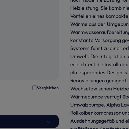
Heizleistung. Sie kombini
Vorteilen eines kompakt
Wärme aus der Umgebung
Warmwasseraufbereitung,
konstante Versorgung gew
Systems führt zu einer e
Umwelt. Die Integration 
erleichtert die Installat
platzsparendes Design is
Renovierungen geeignet. 
Vergleichen
Wechsel zwischen Heizbe
Wärmepumpe verfügt übe
Umwälzpumpe, Alpha Lav
Rollkolbenkompressor und
Ausdehnungsgefäß und ein
zusätzlichen Komfort und