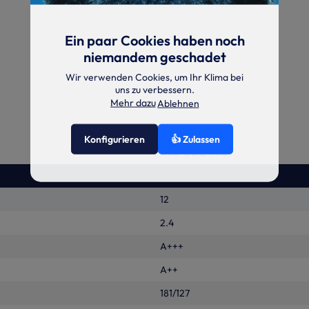
Ein paar Cookies haben noch
niemandem geschadet
Wir verwenden Cookies, um Ihr Klima bei
uns zu verbessern.
Mehr dazu
Ablehnen
Konfigurieren
👍 Zulassen
GRS-CQ12-AIO
12
2.4
A+++
A++
181/127