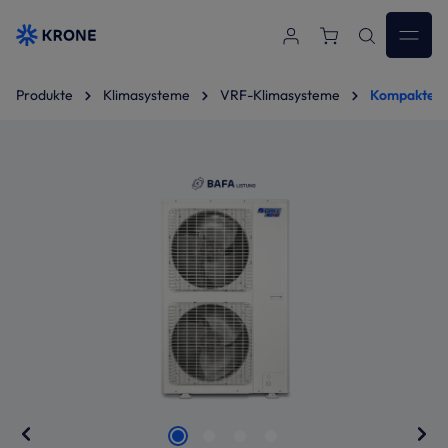
Zum Hauptinhalt springen
Produkte
Klimasysteme
VRF-Klimasysteme
Kompakte V
Bildergalerie überspringen