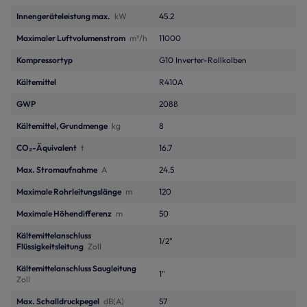
Innengeräteleistung max.
kW
45.2
Maximaler Luftvolumenstrom
m³/h
11000
Kompressortyp
G10 Inverter-Rollkolben
Kältemittel
R410A
GWP
2088
Kältemittel, Grundmenge
kg
8
CO₂-Äquivalent
t
16.7
Max. Stromaufnahme
A
24.5
Maximale Rohrleitungslänge
m
120
Maximale Höhendifferenz
m
50
Kältemittelanschluss
1/2"
Flüssigkeitsleitung
Zoll
Kältemittelanschluss Saugleitung
1"
Zoll
Max. Schalldruckpegel
dB(A)
57