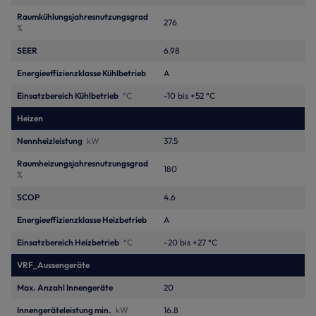
Raumkühlungsjahresnutzungsgrad
276
%
SEER
6.98
Energieeffizienzklasse Kühlbetrieb
A
Einsatzbereich Kühlbetrieb
°C
-10 bis +52 °C
Heizen
Nennheizleistung
kW
37.5
Raumheizungsjahresnutzungsgrad
180
%
SCOP
4.6
Energieeffizienzklasse Heizbetrieb
A
Einsatzbereich Heizbetrieb
°C
-20 bis +27 °C
VRF_Aussengeräte
Max. Anzahl Innengeräte
20
Innengeräteleistung min.
kW
16.8