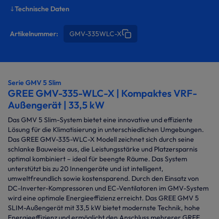
Technische Daten
Artikelnummer:
GMV-335WLC-X
Serie GMV 5 Slim
GREE GMV-335-WLC-X | Kompaktes VRF-
Außengerät | 33,5 kW
Das GMV 5 Slim-System bietet eine innovative und effiziente
Lösung für die Klimatisierung in unterschiedlichen Umgebungen.
Das GREE GMV-335-WLC-X Modell zeichnet sich durch seine
schlanke Bauweise aus, die Leistungsstärke und Platzersparnis
optimal kombiniert – ideal für beengte Räume. Das System
unterstützt bis zu 20 Innengeräte und ist intelligent,
umweltfreundlich sowie kostensparend. Durch den Einsatz von
DC-Inverter-Kompressoren und EC-Ventilatoren im GMV-System
wird eine optimale Energieeffizienz erreicht. Das GREE GMV 5
SLIM-Außengerät mit 33,5 kW bietet modernste Technik, hohe
Energieeffizienz und ermöglicht den Anschluss mehrerer GREE