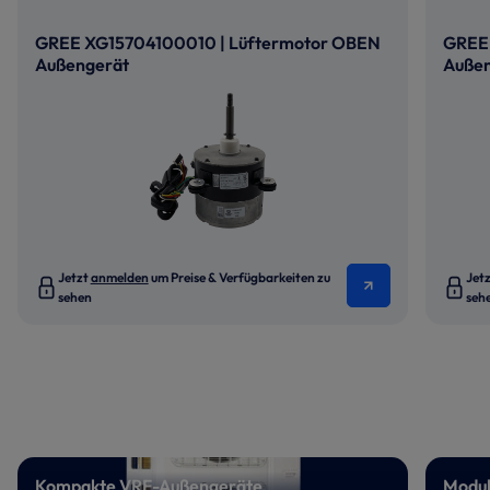
GREE XG15704100010 | Lüftermotor OBEN
GREE 
Außengerät
Auße
Jetzt
anmelden
um Preise & Verfügbarkeiten zu
Jet
sehen
seh
Kompakte VRF-Außengeräte
Modul