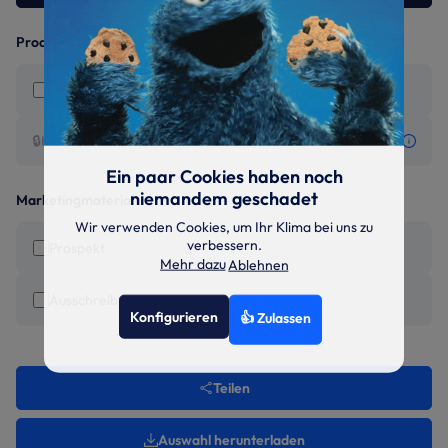
Produktinformationen
Montage- und Betriebsanleitung
🔒
Konformitätserklärung
Ein paar Cookies haben noch
niemandem geschadet
Marketingmaterial
Wir verwenden Cookies, um Ihr Klima bei uns zu
verbessern.
Prospekt
Mehr dazu
Ablehnen
Ausschreibungstext (Word)
Konfigurieren
👍 Zulassen
Teilen
Auswahl herunterladen