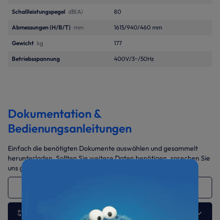
Schallleistungspegel
dB(A)
80
Abmessungen (H/B/T)
mm
1615/940/460 mm
Gewicht
kg
177
Betriebsspannung
400V/3~/50Hz
Dokumentation &
Bedienungsanleitungen
Einfach die benötigten Dokumente auswählen und gesammelt
herunterladen. Sollten Sie weitere Daten benötigen, sprechen Sie
uns gerne jederzeit an.
GMV-335WLC-X 33.5 kW
Andere Ausführung wählen