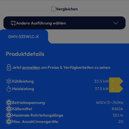
Vergleichen
Andere Ausführung wählen
GMV-335WLC-X
Produktdetails
Jetzt
anmelden
um Preise & Verfügbarkeiten zu sehen
Kühlleistung
33.5 kW
A
Heizleistung
37.5 kW
A
Betriebsspannung
400V/3~/50Hz
Kältemittel
R410A
Maximale Rohrleitungslänge
120 m
Max. Anzahl Innengeräte
20