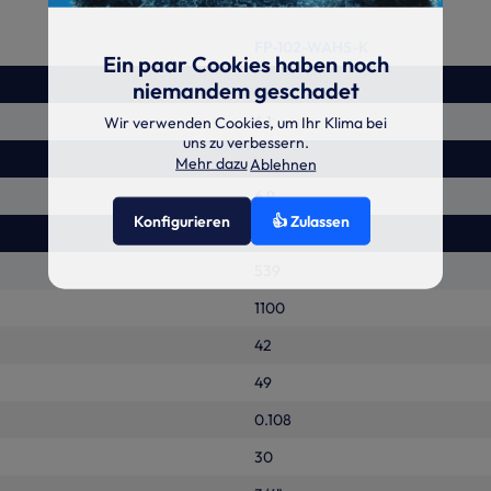
FP-102-WAHS-K
Ein paar Cookies haben noch
niemandem geschadet
6.1
Wir verwenden Cookies, um Ihr Klima bei
uns zu verbessern.
Mehr dazu
Ablehnen
6.9
Konfigurieren
👍 Zulassen
539
1100
42
49
0.108
30