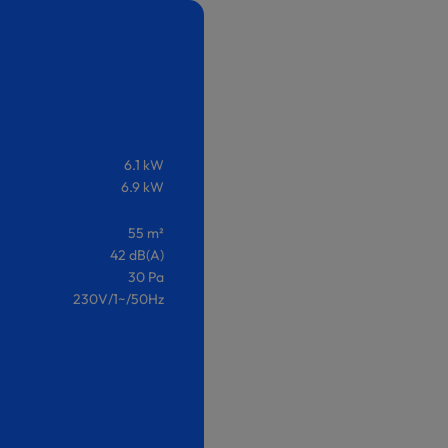
6.1 kW
6.9 kW
55 m²
42 dB(A)
30 Pa
230V/1~/50Hz