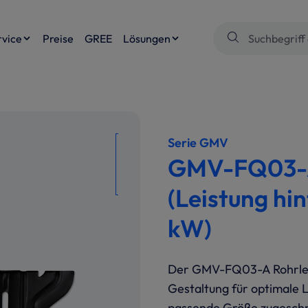
rvice
Preise
GREE
Lösungen
Serie GMV
GMV-FQ03-A 
(Leistung hin
kW)
Der GMV-FQ03-A Rohrleit
Gestaltung für optimale 
passende Größe zugeschni