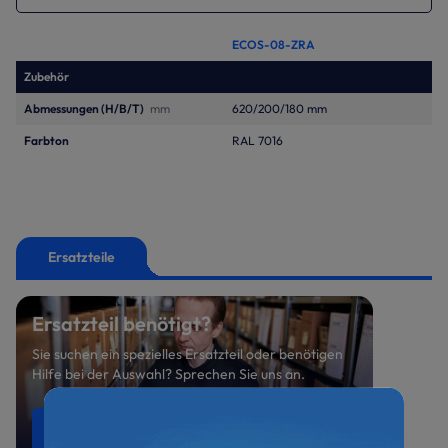
ECOS-08-ZRA
Zubehör
Abmessungen (H/B/T)
mm
620/200/180 mm
Farbton
RAL 7016
Ersatzteile
Ersatzteil benötigt?
Sie suchen ein spezielles Ersatzteil oder benötigen
Hilfe bei der Auswahl? Sprechen Sie uns an.
Ersatzteile anfragen
0521 800 699-47