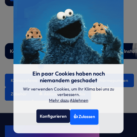
Kondensatpumpen
Instal
Ein paar Cookies haben noch
niemandem geschadet
Klimasysteme
Kaltwassersysteme
Wärmepumpen
Wir verwenden Cookies, um Ihr Klima bei uns zu
Zubehör
🔔 Aktionen
Archiv
verbessern.
Mehr dazu
Ablehnen
Konfigurieren
👍 Zulassen
KRONE Friends
Kälte. Klima. KRONE.