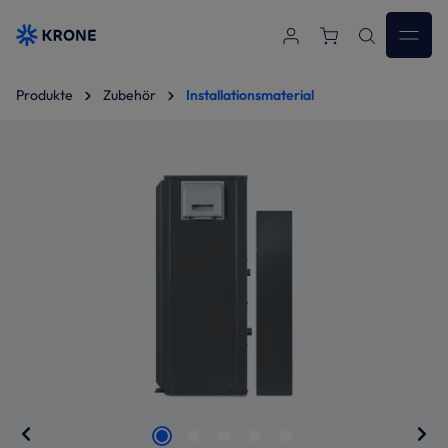
Zum Hauptinhalt springen
Produkte
Zubehör
Installationsmaterial
Bildergalerie überspringen