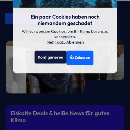
KRONE Friends
Kälte. Klima. KRONE.
Ein paar Cookies haben noch
niemandem geschadet
Wir verwenden Cookies, um Ihr Klima bei uns zu
verbessern.
Mehr dazu
Ablehnen
Konfigurieren
👍 Zulassen
Eiskalte Deals & heiße News für gutes
Klima