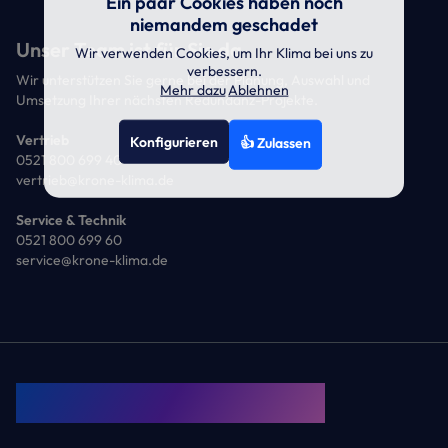
Ein paar Cookies haben noch
niemandem geschadet
Unser Team ist für Sie da
Wir verwenden Cookies, um Ihr Klima bei uns zu
verbessern.
Wir unterstützen Sie gerne bei der Planung, Auswahl und
Mehr dazu
Ablehnen
Umsetzung Ihrer nächsten Redundanz-Projekte.
Vertrieb
Konfigurieren
👍 Zulassen
0521 800 699 40
vertrieb@krone-klima.de
Service & Technik
0521 800 699 60
service@krone-klima.de
KRONE Friends
Kälte. Klima. KRONE.