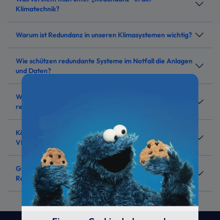
Klimatechnik?
Warum ist Redundanz in unseren Klimasystemen wichtig?
Wie schützen redundante Systeme im Notfall die Anlagen
und Daten?
Wie unterstützt KRONE Fachbetriebe bei der Planung
redundanter Systeme?
Können redundante Systeme auch bei Multisplit- oder
VRF-Systemen realisiert werden?
Gibt es vorkonfigurierte Komplettlösungen mit
Redundanzfunktion?