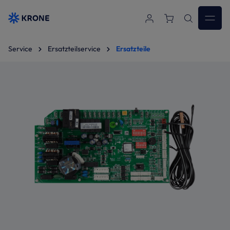
Zum Hauptinhalt springen
Service
Ersatzteilservice
Ersatzteile
Bildergalerie überspringen