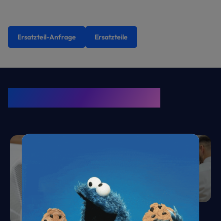
Ersatzteil-Anfrage
Ersatzteile
KRONE Friends
Kälte. Klima. KRONE.