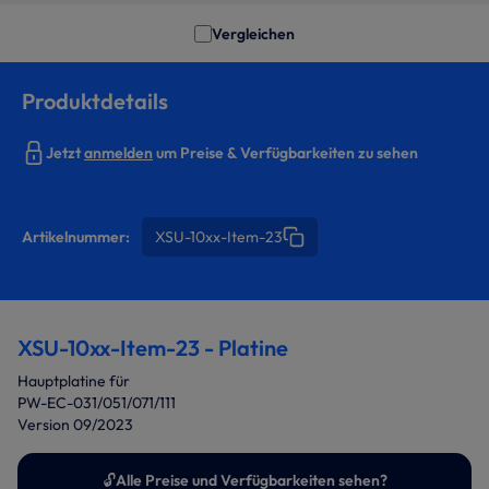
Vergleichen
Produktdetails
Jetzt
anmelden
um Preise & Verfügbarkeiten zu sehen
Artikelnummer:
XSU-10xx-Item-23
XSU-10xx-Item-23 - Platine
Hauptplatine für
PW-EC-031/051/071/111
Version 09/2023
🔓
Alle Preise und Verfügbarkeiten sehen?