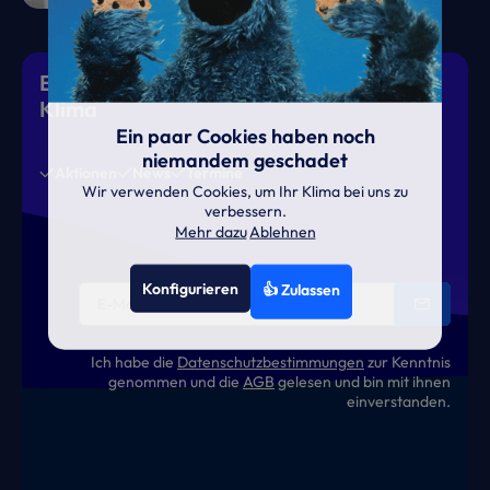
Eiskalte Deals & heiße News für gutes
Klima
Ein paar Cookies haben noch
niemandem geschadet
Aktionen
News
Termine
Wir verwenden Cookies, um Ihr Klima bei uns zu
verbessern.
Mehr dazu
Ablehnen
Konfigurieren
👍 Zulassen
Ich habe die
Datenschutzbestimmungen
zur Kenntnis
genommen und die
AGB
gelesen und bin mit ihnen
einverstanden.