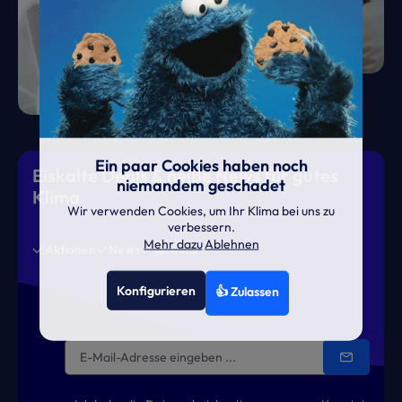
Ein paar Cookies haben noch
Eiskalte Deals & heiße News für gutes
niemandem geschadet
Klima
Wir verwenden Cookies, um Ihr Klima bei uns zu
verbessern.
Mehr dazu
Ablehnen
Aktionen
News
Termine
Konfigurieren
👍 Zulassen