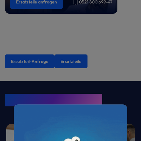
Ersatzteile anfragen
0521 800 699-47
Ersatzteil-Anfrage
Ersatzteile
KRONE Friends
Kälte. Klima. KRONE.