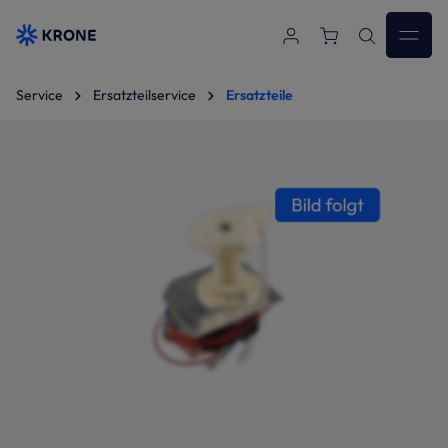
Zum Hauptinhalt springen
Service
Ersatzteilservice
Ersatzteile
Bildergalerie überspringen