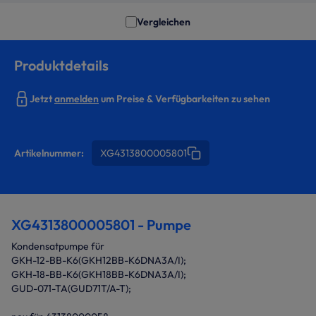
Vergleichen
Produktdetails
Jetzt
anmelden
um Preise & Verfügbarkeiten zu sehen
Artikelnummer:
XG4313800005801
XG4313800005801 - Pumpe
Kondensatpumpe für
GKH-12-BB-K6(GKH12BB-K6DNA3A/I);
GKH-18-BB-K6(GKH18BB-K6DNA3A/I);
GUD-071-TA(GUD71T/A-T);