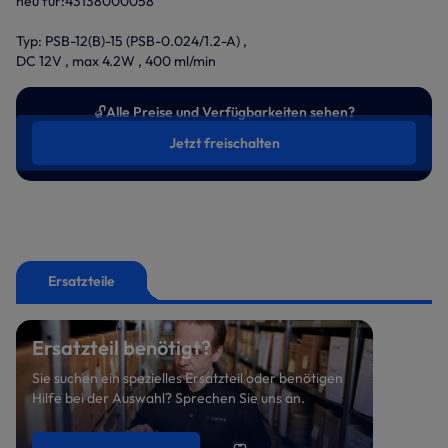
neu für:43138000058
Typ: PSB-12(B)-15 (PSB-0.024/1.2-A) ,
DC 12V , max 4.2W , 400 ml/min
🔓
Alle Preise und Verfügbarkeiten sehen?
Jetzt freischalten
Ersatzteile
Ersatzteil benötigt?
Sie suchen ein spezielles Ersatzteil oder benötigen
Hilfe bei der Auswahl? Sprechen Sie uns an.