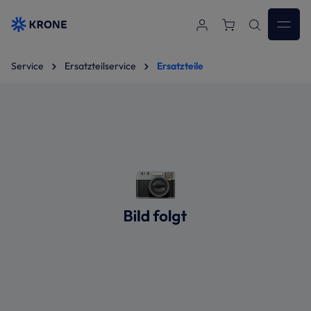
Zum Hauptinhalt springen
Service
Ersatzteilservice
Ersatzteile
Bildergalerie überspringen