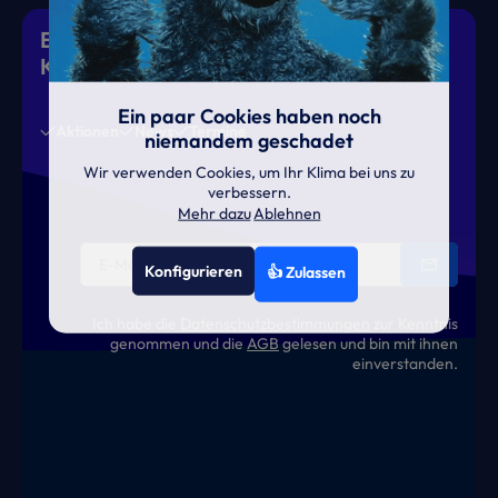
Eiskalte Deals & heiße News für gutes
Klima
Ein paar Cookies haben noch
Aktionen
News
Termine
niemandem geschadet
Wir verwenden Cookies, um Ihr Klima bei uns zu
verbessern.
Mehr dazu
Ablehnen
Konfigurieren
👍 Zulassen
Ich habe die
Datenschutzbestimmungen
zur Kenntnis
genommen und die
AGB
gelesen und bin mit ihnen
einverstanden.