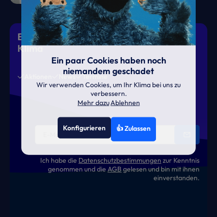
Eiskalte Deals & heiße News für gutes
Klima
Ein paar Cookies haben noch
niemandem geschadet
Aktionen
News
Termine
Wir verwenden Cookies, um Ihr Klima bei uns zu
verbessern.
Mehr dazu
Ablehnen
Konfigurieren
👍 Zulassen
Ich habe die
Datenschutzbestimmungen
zur Kenntnis
genommen und die
AGB
gelesen und bin mit ihnen
einverstanden.