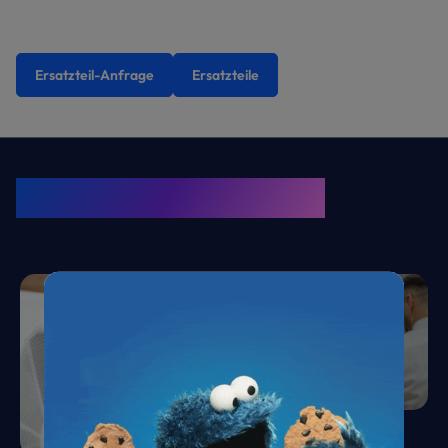
Ersatzteil-Anfrage
Ersatzteile
KRONE Friends
Kälte. Klima. KRONE.