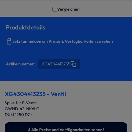
Vergleichen
Produktdetails
Jetzt
anmelden
um Preise & Verfügbarkeiten zu sehen
Artikelnummer:
XG4304413235
XG4304413235 - Ventil
Spule für E-Ventil:
GWHD-42-NK6LO;
DXM 1250 DC;
🔓
Alle Preise und Verfügbarkeiten sehen?