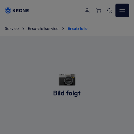
Zum Hauptinhalt springen
Service
Ersatzteilservice
Ersatzteile
Bildergalerie überspringen